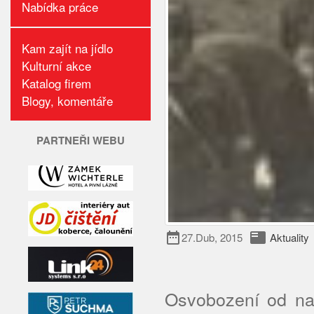
Nabídka práce
Kam zajít na jídlo
Kulturní akce
Katalog firem
Blogy, komentáře
PARTNEŘI WEBU
date_range
featured_play_list
27.Dub, 2015
Aktuality
Osvobození od nac