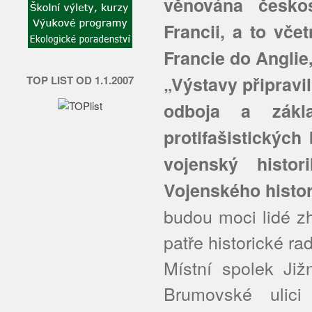
věnována česko
Francii, a to vč
Francie do Anglie
„Výstavy připravil
TOP LIST OD 1.1.2007
odboja a zákla
protifašistických
vojenský histor
Vojenského histor
budou moci lidé z
patře historické ra
Místní spolek Již
Brumovské ulici