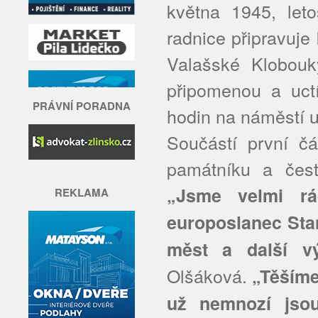
května 1945, leto
radnice připravuje
Valašské Klobouky
připomenou a uctí
PRÁVNÍ PORADNA
hodin na náměstí u
Součástí první č
památníku a čest
„Jsme velmi rád
REKLAMA
europoslanec Stan
měst a další vý
Olšáková.
„Těšíme 
už nemnozí jsou