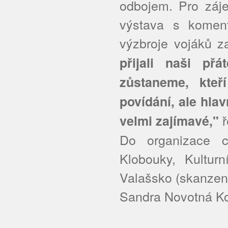
odbojem. Pro záj
výstava s koment
výzbroje vojáků z
přijali naši př
zůstaneme, kteř
povídání, ale hla
ř
velmi zajímavé,"
Do organizace c
Klobouky, Kulturn
Valašsko (skanzen
Sandra Novotná Ko