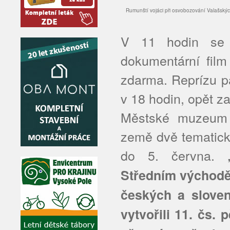
Rumunští vojáci při osvobozování Valašsk
V 11 hodin se 
dokumentární film
zdarma. Reprízu p
v 18 hodin, opět z
Městské muzeum p
země dvě tematické
do 5. června.
Středním východě 
českých a sloven
vytvořili 11. čs.