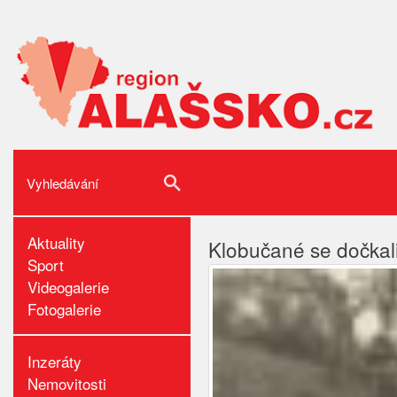
Aktuality
Klobučané se dočkali
Sport
Videogalerie
Fotogalerie
Inzeráty
Nemovitosti