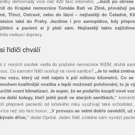
nitky dohromady více než 420 tisíc kilometrů.
„Jezdí po okrese V
ždí do Krajské nemocnice Tomáše Bati ve Zlíně, převážejí p
ě, Třinci, Ostravě, nebo do lázní – nejčastěji do Čeladné, K
měsíce také do Prahy. Jezdíme i pro samoplátce, kdy přepr
jištění a pacient si ji platí sám. Nejčastěji takto zajížd
nila vedoucí dopravy.
i řidiči chválí
né z nových sanitek vedla do pražské nemocnice IKEM, druhá sanit
uc. Co samotní řidiči oceňují na nové sanitce?
„Je to velká změna,
ému vozu, který už měl najeto k půl milionu kilometrů. Co se 
mnohem kvalitnější nosítka s lepší možností polohování, to je v
 určitě ocení klimatizaci. Je super, že se podařilo koupit nové vo
a další kolegy, kteří ještě jezdí ve starých sanitkách,“
komentov
při přepravě pacientů od loňského roku využívají také schodolez,
více než sto tisíc korun.
„V provozu se velmi dobře osvědčil, už
 bývalo dříve,“
dodal Opršal. Jeden řidič zvládne sám vyvézt pacien