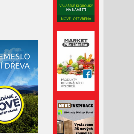
Duben 2022
Březen 2022
Únor 2022
Leden 2022
Prosinec 2021
Listopad 2021
Říjen 2021
Září 2021
Srpen 2021
Červenec 2021
Červen 2021
Květen 2021
Duben 2021
Březen 2021
Únor 2021