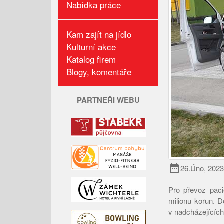
Nabídka práce
Kam zajít na jídlo
Kulturní akce
Katalog firem
Blogy, komentáře
PARTNEŘI WEBU
date_range
26.Úno, 2023
Pro převoz paci
milionu korun. D
v nadcházejících