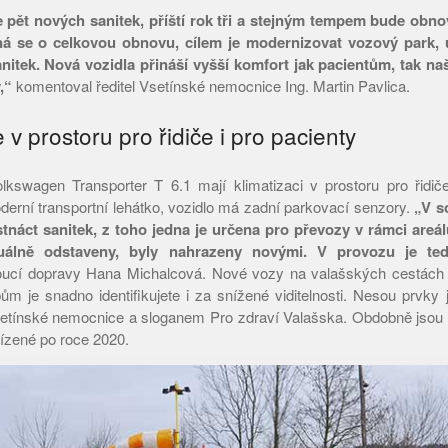
 pět nových sanitek, příští rok tři a stejným tempem bude obn
ná se o celkovou obnovu, cílem je modernizovat vozový park, u
anitek. Nová vozidla přináší vyšší komfort jak pacientům, tak na
,“
komentoval ředitel Vsetínské nemocnice Ing. Martin Pavlica.
 v prostoru pro řidiče i pro pacienty
kswagen Transporter T 6.1 mají klimatizaci v prostoru pro řidiče
derní transportní lehátko, vozidlo má zadní parkovací senzory.
„V s
tnáct sanitek, z toho jedna je určena pro převozy v rámci areál
uálně odstaveny, byly nahrazeny novými. V provozu je tedy
oucí dopravy Hana Michalcová. Nové vozy na valašských cestách 
ům je snadno identifikujete i za snížené viditelnosti. Nesou prvky 
setínské nemocnice a sloganem Pro zdraví Valašska. Obdobně jso
řízené po roce 2020.