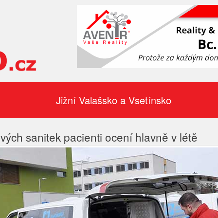
Jižní Valašsko a Vsetínsko
vých sanitek pacienti ocení hlavně v létě