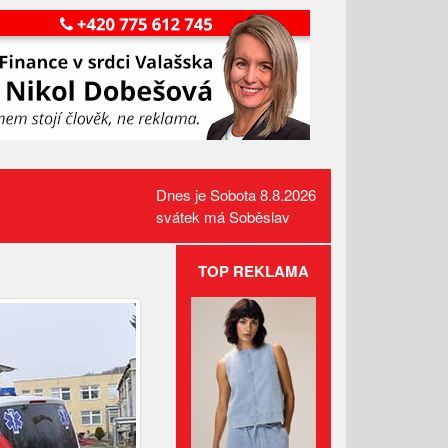
Dnes je Sobota 8.8.2026
svátek má Soběslav
TOP REKLAMA
Požár pole v Lidečku vznikl při
sklizňových pracích. Oheň
zastavili hasiči
Kamerový systém nově dohlíží
na skatepark v Luhačovicích
Přehled kulturních akcí v okolí