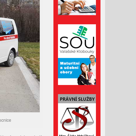
Říjen 2024
Září 2024
Srpen 2024
Červenec 2024
Červen 2024
Květen 2024
Duben 2024
Březen 2024
Únor 2024
Leden 2024
Prosinec 2023
Listopad 2023
Říjen 2023
ocnice
Září 2023
Srpen 2023