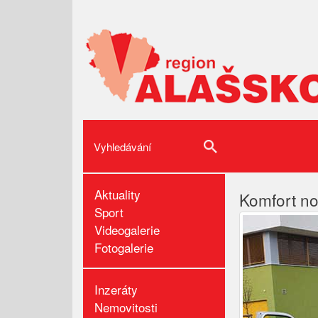
Aktuality
Komfort no
Sport
Videogalerie
Fotogalerie
Inzeráty
Nemovitosti