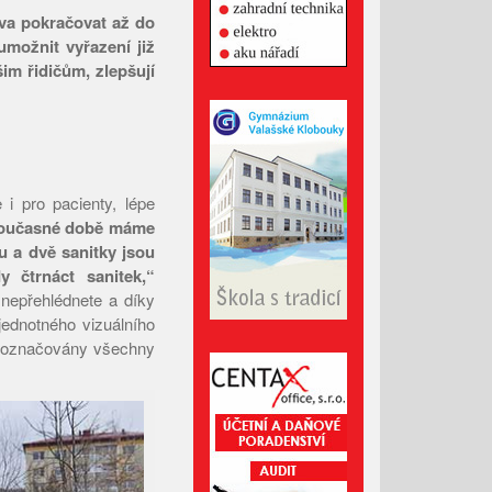
ova pokračovat až do
Leden 2026
možnit vyřazení již
Prosinec 2025
šim řidičům, zlepšují
Listopad 2025
Říjen 2025
Září 2025
Srpen 2025
 i pro pacienty, lépe
oučasné době máme
Červenec 2025
u a dvě sanitky jsou
Červen 2025
 čtrnáct sanitek,“
Květen 2025
nepřehlédnete a díky
jednotného vizuálního
Duben 2025
u označovány všechny
Březen 2025
Únor 2025
Leden 2025
Prosinec 2024
Listopad 2024