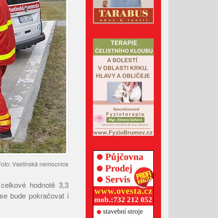
Administrativní budova z
Valašska patří mezi nejlepší
dřevostavby Evropy
Lávka pro pěší za hasičárnou
ve Valašských Kloboukách je
už hotová
Srpen 2026
Červenec 2026
Červen 2026
 Foto: Vsetínská nemocnice
Květen 2026
 celkové hodnotě 3,3
Duben 2026
 se bude pokračovat i
Březen 2026
Únor 2026