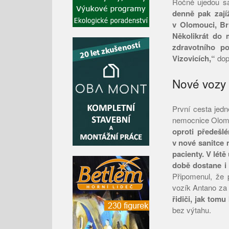
Ročně ujedou sa
denně pak zají
v Olomouci, Brn
Několikrát do 
zdravotního po
Vizovicích,“
dopl
Nové vozy s
První cesta jed
nemocnice Olomo
oproti předešl
v nové sanitce 
pacienty. V létě
době dostane i n
Připomenul, že 
vozík Antano za 
řidiči, jak tomu
bez výtahu.