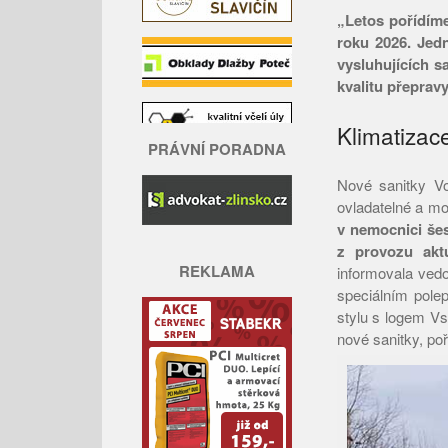
„Letos pořídíme
roku 2026. Jed
vysluhujících s
kvalitu přepravy
Klimatizace
PRÁVNÍ PORADNA
Nové sanitky Vol
ovladatelné a mo
v nemocnici šes
z provozu akt
REKLAMA
informovala ved
speciálním polep
stylu s logem V
nové sanitky, po