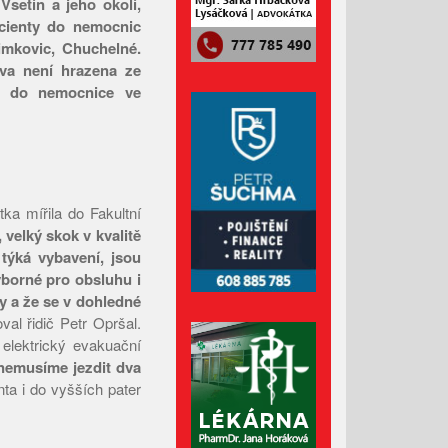
setín a jeho okolí,
Červenec 2023
acienty do nemocnic
Červen 2023
limkovic, Chuchelné.
ava není hrazena ze
Květen 2023
íme do nemocnice ve
Duben 2023
Březen 2023
Únor 2023
Leden 2023
ka mířila do Fakultní
Prosinec 2022
 velký skok v kvalitě
Listopad 2022
týká vybavení, jsou
ýborné pro obsluhu i
Říjen 2022
zy a že se v dohledné
Září 2022
al řidič Petr Opršal.
Srpen 2022
 elektrický evakuační
 nemusíme jezdit dva
Červenec 2022
ta i do vyšších pater
Červen 2022
Květen 2022