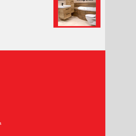
Leden 2021
Prosinec 2020
Listopad 2020
Říjen 2020
Září 2020
Srpen 2020
Červenec 2020
Červen 2020
Květen 2020
Duben 2020
Březen 2020
Únor 2020
Leden 2020
Prosinec 2019
a
Listopad 2019
Říjen 2019