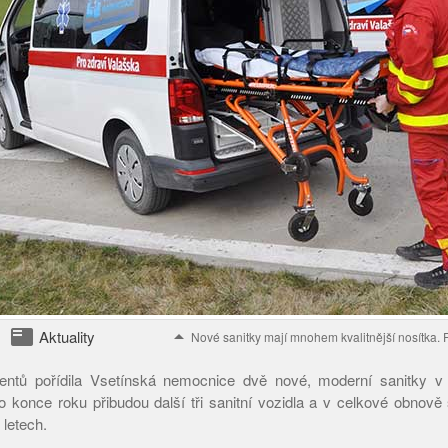
featured_play_list
arrow_drop_up
Aktuality
Nové sanitky mají mnohem kvalitnější nosítka.
entů pořídila Vsetínská nemocnice dvě nové, moderní sanitky v
o konce roku přibudou další tři sanitní vozidla a v celkové obnově
 letech.