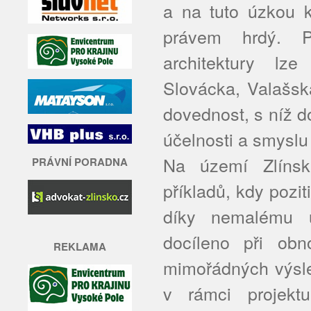
a na tuto úzkou k
právem hrdý. P
architektury lze
Slovácka, Valašsk
dovednost, s níž d
účelnosti a smyslu 
Na území Zlínsk
PRÁVNÍ PORADNA
příkladů, kdy pozi
díky nemalému ú
docíleno při obn
REKLAMA
mimořádných výsle
v rámci projekt