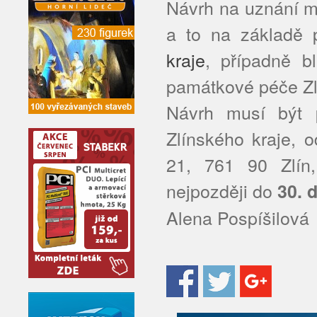
Návrh na uznání m
a to na základě 
kraje
, případně b
památkové péče Zl
Návrh musí být 
Zlínského kraje, o
21, 761 90 Zlín
nejpozději do
30. 
Alena Pospíšilová