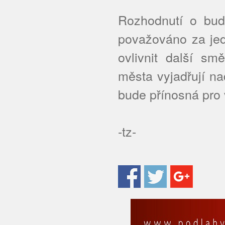
Rozhodnutí o budo
považováno za jed
ovlivnit další sm
města vyjadřují na
bude přínosná pro 
-tz-