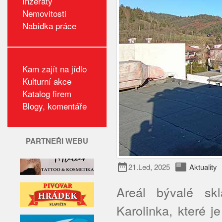
Inzeráty
Nemovitosti
Nabídka práce
Kam zajít na jídlo
Kulturní akce
Katalog firem
Blogy, komentáře
PARTNEŘI WEBU
date_range
featured_play_list
21.Led, 2025
Aktuality
Areál bývalé sk
Karolinka, které je