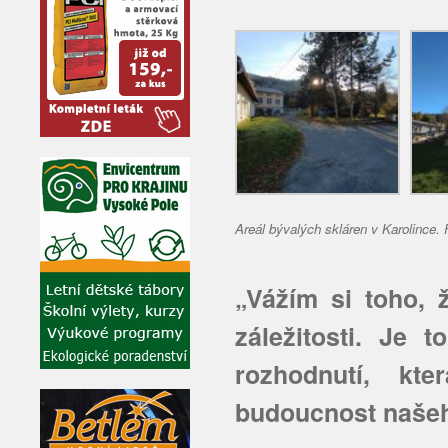
Areál bývalých skláren v Karolince. 
„Vážím si toho, ž
záležitosti. Je 
rozhodnutí, kt
budoucnost naše