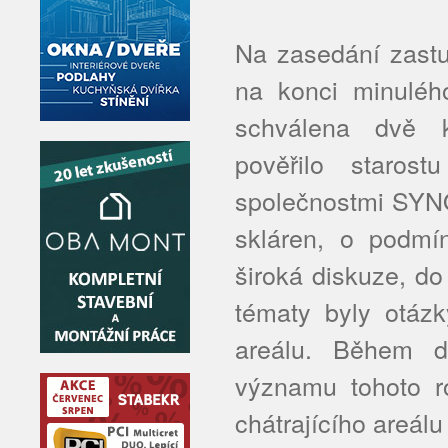
Na zasedání zastu
na konci minulého
schválena dvě k
pověřilo staros
společnostmi SYNO
skláren, o podmí
široká diskuze, do
tématy byly otáz
areálu. Během de
významu tohoto ro
chátrajícího areál