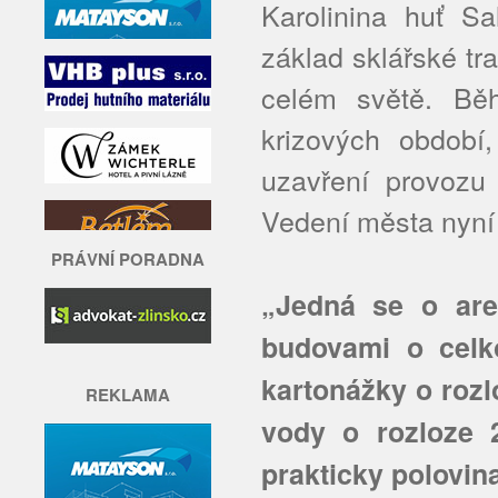
Karolinina huť S
základ sklářské tr
celém světě. Běh
krizových období
uzavření provozu
Vedení města nyní ř
PRÁVNÍ PORADNA
„Jedná se o are
budovami o celk
kartonážky o rozl
REKLAMA
vody o rozloze 
prakticky polovin