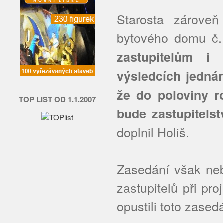
Starosta zárove
bytového domu č. 
zastupitelům i
výsledcích jedná
že do poloviny r
TOP LIST OD 1.1.2007
bude zastupitels
doplnil Holiš.
Zasedání však neb
zastupitelů při p
opustili toto zased