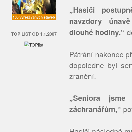
„Hasiči postup
navzdory únavě
do
dlouhé hodiny,“
TOP LIST OD 1.1.2007
Pátrání nakonec př
dopoledne byl sen
zranění.
„Seniora jsme 
pot
záchranářům,“
Hasiči následně mu