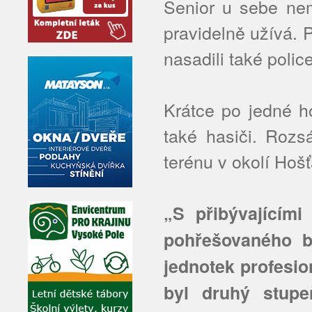
Senior u sebe nemě
pravidelně užívá. 
nasadili také police
Krátce po jedné ho
také hasiči. Rozs
terénu v okolí Hoš
„S přibývajícím
pohřešovaného b
jednotek profesio
byl druhý stupe