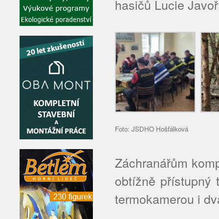
hasičů Lucie Javoř
Foto: JSDHO Hošťálková
Záchranářům kompli
obtížně přístupný t
termokamerou i dv