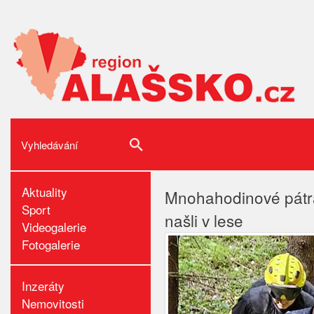
Aktuality
Mnohahodinové pátrá
Sport
našli v lese
Videogalerie
Fotogalerie
Inzeráty
Nemovitosti