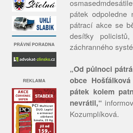
osmasedmdesátilet
pátek odpoledne 
pátrací akce se b
desítky policistů
PRÁVNÍ PORADNA
záchranného syst
„Od půlnoci pátr
obce Hošťálková
REKLAMA
pátek kolem pat
informov
nevrátil,“
Kozumplíková.