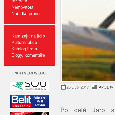
Inzeráty
Nemovitosti
Nabídka práce
Kam zajít na jídlo
Kulturní akce
Katalog firem
Blogy, komentáře
PARTNEŘI WEBU
date_range
featured_play_list
25.Dub, 2017
Aktuality
Po celé Jaro s