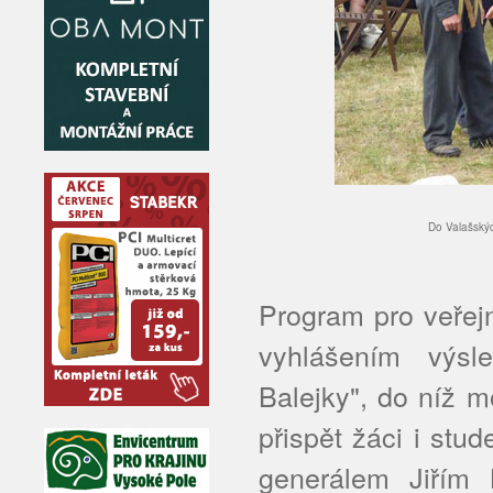
Do Valašskýc
Program pro veřejn
vyhlášením výsl
Balejky", do níž m
přispět žáci i stu
generálem Jiřím