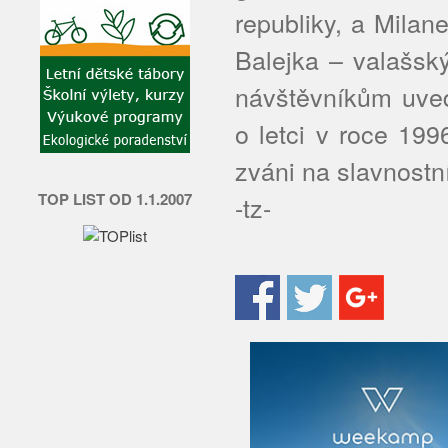
republiky, a Mila
Balejka – valašsk
návštěvníkům uved
o letci v roce 199
zváni na slavnostní
TOP LIST OD 1.1.2007
-tz-