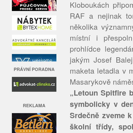
Kloboukách připom
RAF a nejinak to
několika významný
místní i přespoln
prohlídce legendár
jakým Josef Balej
maketa letadla v 
PRÁVNÍ PORADNA
Masarykově náměst
„Letoun Spitfire
symbolicky v de
REKLAMA
Srdečně zveme k 
školní třídy, spo