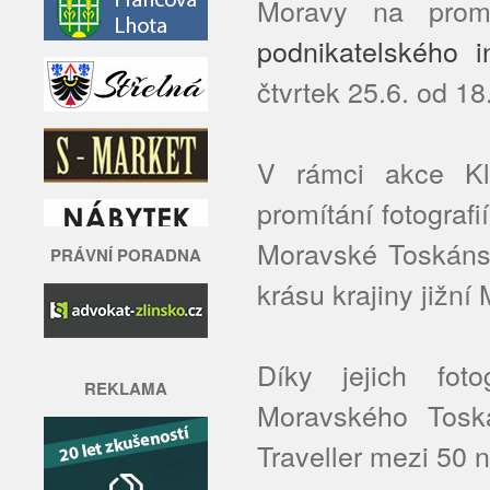
Moravy na promí
podnikatelského 
čtvrtek 25.6. od 18
V rámci akce Klo
promítání fotografi
Moravské Toskánsko
PRÁVNÍ PORADNA
krásu krajiny jižní
Díky jejich foto
REKLAMA
Moravského Tosk
Traveller mezi 50 