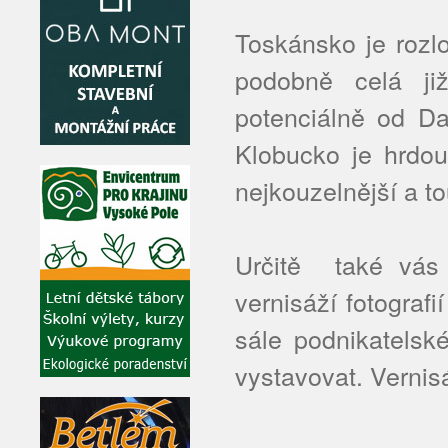
Toskánsko je rozl
podobně celá ji
potenciálně od Da
Klobucko je hrdou
nejkouzelnější a to
Určitě také vás 
vernisáží fotografi
sále podnikatelsk
vystavovat. Vernis