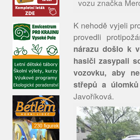
vozu značka Mer
K nehodě vyjeli pro
provedli protipož
nárazu došlo k v
hasiči zasypali 
vozovku, aby neb
střepů a úlomků 
Javoříková.