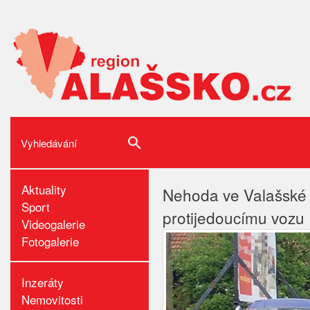
Aktuality
Nehoda ve Valašské 
Sport
protijedoucímu vozu
Videogalerie
Fotogalerie
Inzeráty
Nemovitosti