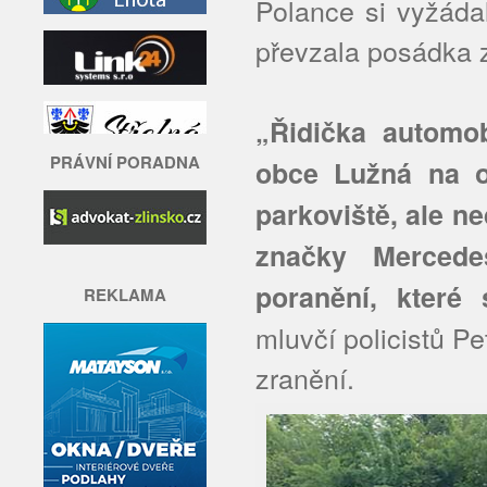
Polance si vyžádal
převzala posádka 
„Řidička automo
PRÁVNÍ PORADNA
obce Lužná na o
parkoviště, ale n
značky Mercede
poranění, které 
REKLAMA
mluvčí policistů Pe
zranění.