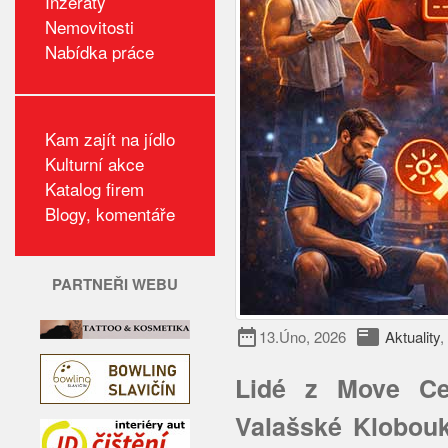
Inzeráty
Nemovitosti
Nabídka práce
Kam zajít na jídlo
Kulturní akce
Katalog firem
Blogy, komentáře
PARTNEŘI WEBU
date_range
featured_play_list
13.Úno, 2026
Aktuality
,
Lidé z Move Ce
Valašské Klobouky