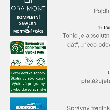
Pojďm
1) Tré
Tohle je absolutn
dát“, „něco odcv
přetěžujet
Správný trénink