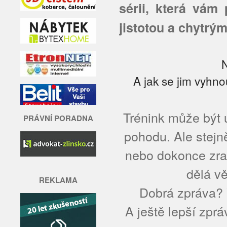
sérii, která vám
jistotou a chytrý
N
A jak se jim vyhno
Trénink může být ú
PRÁVNÍ PORADNA
pohodu. Ale stejn
nebo dokonce zra
dělá vě
REKLAMA
Dobrá zpráva? V
A ještě lepší zprá