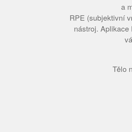
a m
RPE (subjektivní v
nástroj. Aplikac
vá
Tělo n