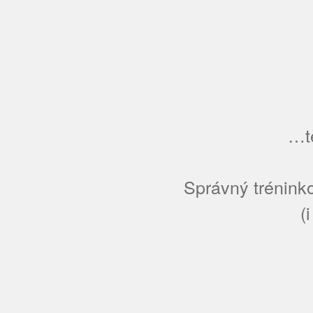
…tě
Správný tréninko
(