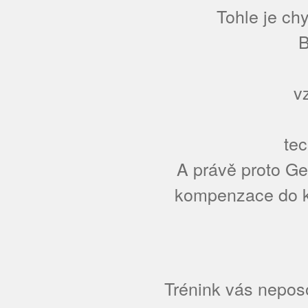
Tohle je chy
B
v
te
A právě proto Ge
kompenzace do k
Trénink vás nepos