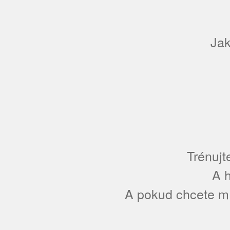
Jak
Trénujt
A 
A pokud chcete mít