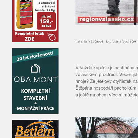
Fašanky v Lačnově foto Vlasťa Sucháček
V každé kapitole je nastíněna h
valašském prostředí. Věděli js
hnoje? Že jetelový čtyřlístek
Štěpána hospodáři pacholkům p
a ještě mnohem více si můžete 