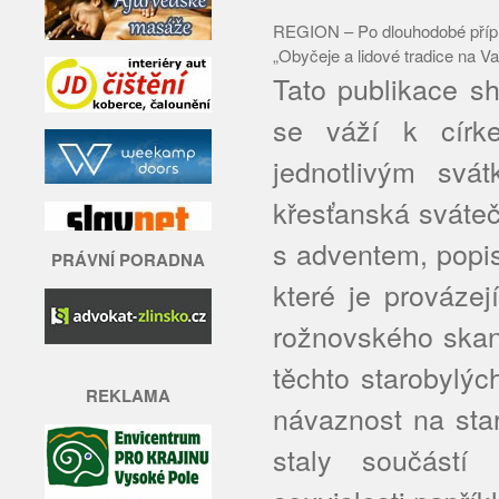
REGION – Po dlouhodobé přípra
„Obyčeje a lidové tradice na V
Tato publikace shr
se váží k círk
jednotlivým svá
křesťanská sváteč
s adventem, popis
PRÁVNÍ PORADNA
které je provázej
rožnovského skan
těchto starobylých
REKLAMA
návaznost na star
staly součástí