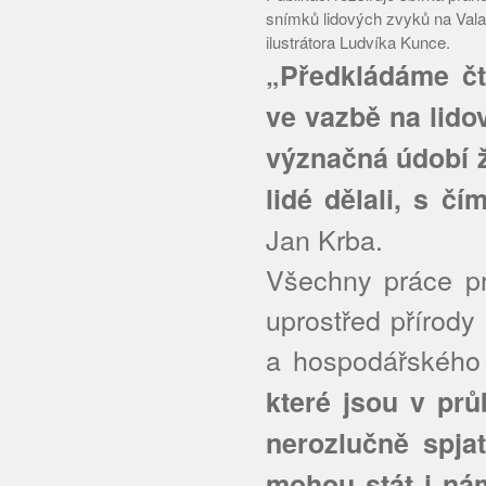
snímků lidových zvyků na Valaš
ilustrátora Ludvíka Kunce.
„Předkládáme čt
ve vazbě na lido
význačná údobí ž
lidé dělali, s čí
Jan Krba.
Všechny práce pro
uprostřed přírody
a hospodářského
které jsou v pr
nerozlučně spja
mohou stát i nám