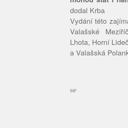
dodal Krba
Vydání této zajím
Valašské Meziří
Lhota, Horní Lide
a Valašská Polank
StF