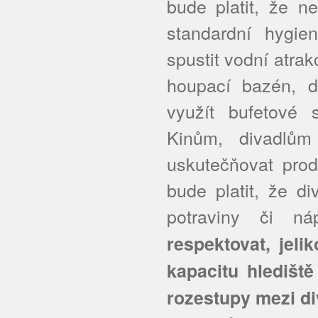
bude platit, že n
standardní hygie
spustit vodní atrak
houpací bazén, 
využít bufetové 
Kinům, divadlů
uskutečňovat prod
bude platit, že d
potraviny či n
respektovat, jeli
kapacitu hledišt
rozestupy mezi di