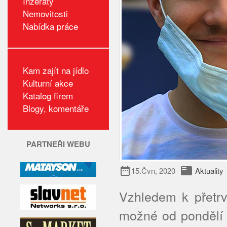
Inzeráty
Nemovitosti
Nabídka práce
Kam zajít na jídlo
Kulturní akce
Katalog firem
Blogy, komentáře
PARTNEŘI WEBU
date_range
featured_play_list
15.Čvn, 2020
Aktuality
Vzhledem k přetrvá
možné od pondělí 