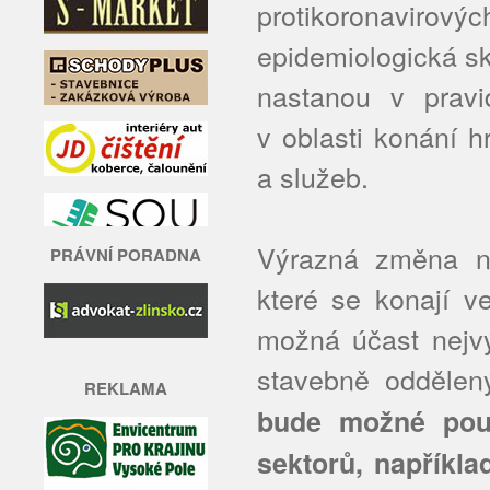
protikoronavir
epidemiologická sk
nastanou v pravi
v oblasti konání 
a služeb.
Výrazná změna na
PRÁVNÍ PORADNA
které se konají v
možná účast nejv
stavebně oddělen
REKLAMA
bude možné pouz
sektorů, napříkla