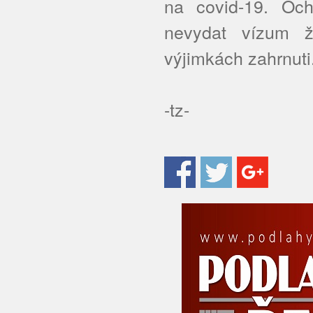
na covid-19. Och
nevydat vízum ž
výjimkách zahrnuti
-tz-