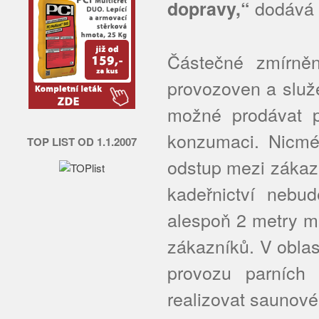
dodává m
dopravy,“
Částečné zmírněn
provozoven a služ
možné prodávat p
konzumaci. Nicmén
TOP LIST OD 1.1.2007
odstup mezi zákazn
kadeřnictví nebud
alespoň 2 metry me
zákazníků. V obla
provozu parních
realizovat saunové