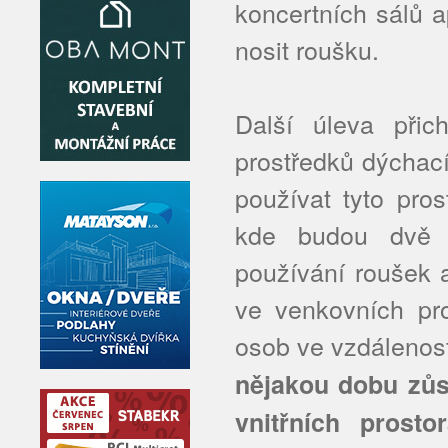
koncertních sálů a
nosit roušku.
Další úleva přic
prostředků dýchac
používat tyto pro
kde budou dvě o
používání roušek a
ve venkovních pr
osob ve vzdálenos
nějakou dobu zůs
vnitřních prost