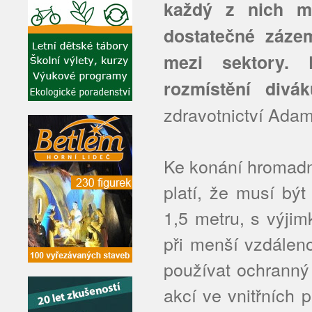
každý z nich m
dostatečné záze
mezi sektory. 
rozmístění divá
zdravotnictví Adam
Ke konání hromadn
platí, že musí bý
1,5 metru, s výji
při menší vzdálen
používat ochranný
akcí ve vnitřních p