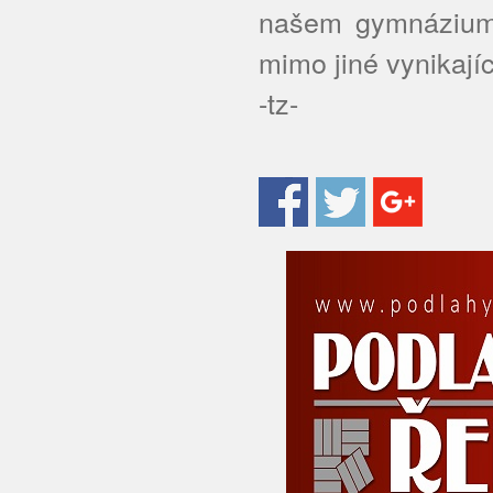
našem gymnázium,
mimo jiné vynikajíc
-tz-