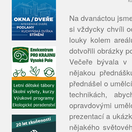
K
Na dvanáctou jsme
si vždycky chvíli 
louky kolem areál
dotvořili obrázky p
Večeře bývala v 
nějakou přednášk
přednášel o umělcíc
technikách, aby
opravdovými umělc
prezentací a ukázk
nějakého světovéh