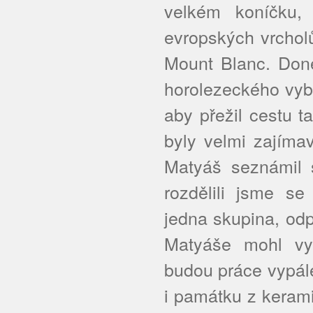
velkém koníčku, 
evropských vrchol
Mount Blanc. Don
horolezeckého vyba
aby přežil cestu 
byly velmi zajíma
Matyáš seznámil 
rozdělili jsme s
jedna skupina, od
Matyáše mohl vytv
budou práce vypále
i památku z kerami