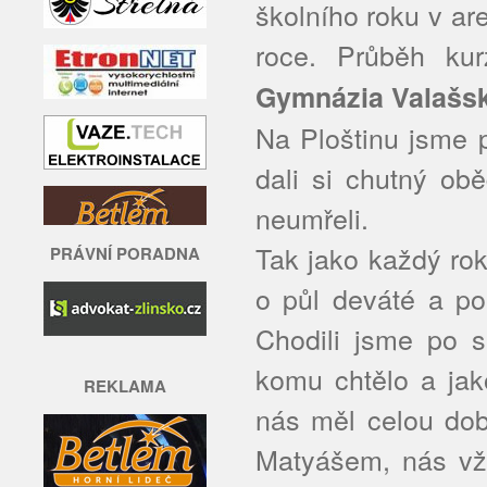
školního roku v ar
roce. Průběh ku
Gymnázia Valašsk
Na Ploštinu jsme p
dali si chutný ob
neumřeli.
Tak jako každý ro
PRÁVNÍ PORADNA
o půl deváté a po 
Chodili jsme po s
komu chtělo a jak
REKLAMA
nás měl celou do
Matyášem, nás vžd