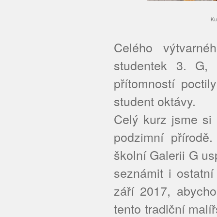
K
Celého výtvarné
studentek 3. G,
přítomností pocti
student oktávy.
Celý kurz jsme si 
podzimní přírodě
školní Galerii G us
seznámit i ostatn
září 2017, abycho
tento tradiční malí