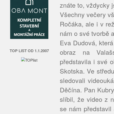
znáte to, vždycky 
Všechny večery vša
Ročáka, ale i v rež
nám o své tvorbě a
Eva Dudová, která
obraz na Valaš
TOP LIST OD 1.1.2007
představila i své 
Skotska. Ve středu
sledovali videouk
Děčína. Pan Kubryc
slíbil, že video z
se nám představil