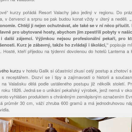
álové“ kurzy pořádá Resort Valachy jako jediný v regionu. Do prá
na, v červenci a srpnu se pak budou konat vždy v úterý a neděli.
„
onomie. Chtějí ji nejen ochutnávat, ale také se v ní něco přiuči
hlavně pro ubytované hosty, abychom jim zpestřili pobyty v našic
i další zájemci. Výjimkou nejsou profesionální pekaři, pro kte
enosti. Kurz je zábavný, takže ho zvládají i školáci,“
popisuje ml
 Hosté, kteří přijedou na týdenní dovolenou do hotelů Lanterna a H
ového kurzu
v hotelu Galik si účastníci zkusí celý postup a zhotoví si 
 receptářem. Dozví se i tipy a zajímavosti o historii a současno
e na Valašsku dělá podle ustáleného postupu již několik století.
 roku 1826. Jedná se o unikání pekařský výrobek, jenž nemá v oko
 proto vyhlášen produktem s chráněným zeměpisným označením Ev
má průměr 30 cm, váží zhruba 600 gramů a má jednodruhovou náplň
vidla.