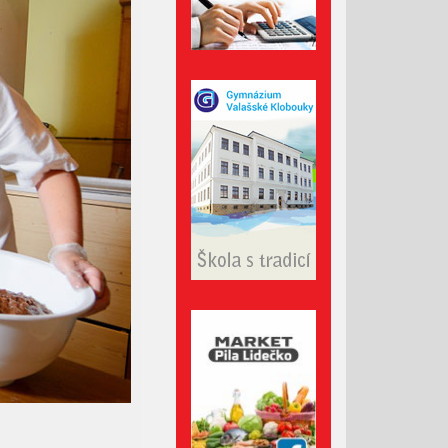
Říjen 2024
Září 2024
Srpen 2024
Červenec 2024
Červen 2024
Květen 2024
Duben 2024
Březen 2024
Únor 2024
Leden 2024
Prosinec 2023
Listopad 2023
Říjen 2023
Září 2023
Srpen 2023