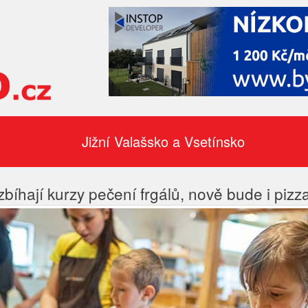
Jižní Valašsko a Vsetínsko
bíhají kurzy pečení frgálů, nově bude i pizza