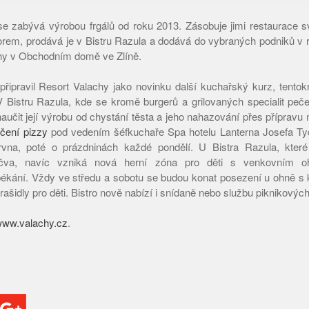
e zabývá výrobou frgálů od roku 2013. Zásobuje jimi restaurace s
rem, prodává je v Bistru Razula a dodává do vybraných podniků v re
chy v Obchodním domě ve Zlíně.
připravil Resort Valachy jako novinku další kuchařský kurz, tento
V Bistru Razula, kde se kromě burgerů a grilovaných specialit peč
učit její výrobu od chystání těsta a jeho nahazování přes přípravu 
čení pizzy
pod vedením šéfkuchaře Spa hotelu Lanterna Josefa Ty
rvna, poté o prázdninách každé pondělí. U Bistra Razula, kte
ečva, navíc vzniká nová herní zóna pro děti s venkovním o
ékání. Vždy ve středu a sobotu se budou konat posezení u ohně s 
ašidly pro děti. Bistro nově nabízí i snídaně nebo službu piknikovýc
ww.valachy.cz
.