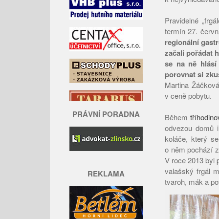
Pravidelné „frg
termín 27. červ
regionální gastr
začali pořádat 
se na ně hlásí 
porovnat si zkuš
Martina Žáčková.
v ceně pobytu.
PRÁVNÍ PORADNA
Během
tříhodin
odvezou domů i s
koláče, který s
o něm pochází z
V roce 2013 byl
valašský frgál 
REKLAMA
tvaroh, mák a po