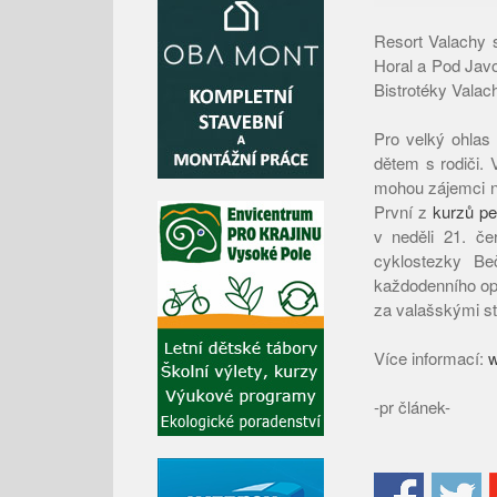
Resort Valachy s
Horal a Pod Javo
Bistrotéky Vala
Pro velký ohlas 
dětem s rodiči. 
mohou zájemci na
První z
kurzů pe
v neděli 21. če
cyklostezky B
každodenního op
za valašskými str
Více informací:
w
-pr článek-