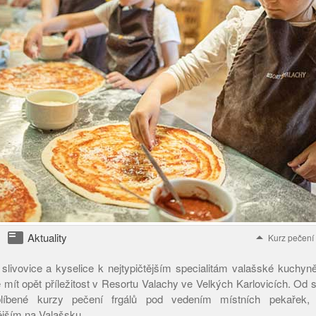
featured_play_list
arrow_drop_up
Aktuality
Kurz pečení 
e slivovice a kyselice k nejtypičtějším specialitám valašské kuchyn
e mít opět příležitost v Resortu Valachy ve Velkých Karlovicích. Od
oblíbené kurzy pečení frgálů pod vedením místních pekařek, j
ějším na Valašsku.