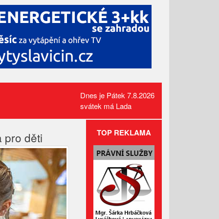
Dnes je Pátek 7.8.2026
svátek má Lada
TOP REKLAMA
 pro děti
Požár pole v Lidečku vznikl při
sklizňových pracích. Oheň
zastavili hasiči
Kamerový systém nově dohlíží
na skatepark v Luhačovicích
Přehled kulturních akcí v okolí