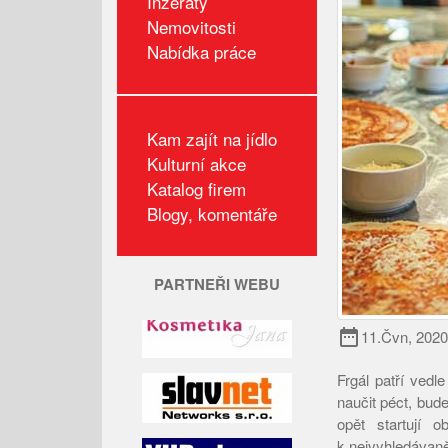
Inzeráty
Nemovitosti
Nabídka práce
Kam zajít na jídlo
Kulturní akce
Katalog firem
Blogy, komentáře
PARTNEŘI WEBU
date_range
11.Čvn, 2020
Frgál patří vedl
naučit péct, bud
opět startují 
k nejvyhledávan