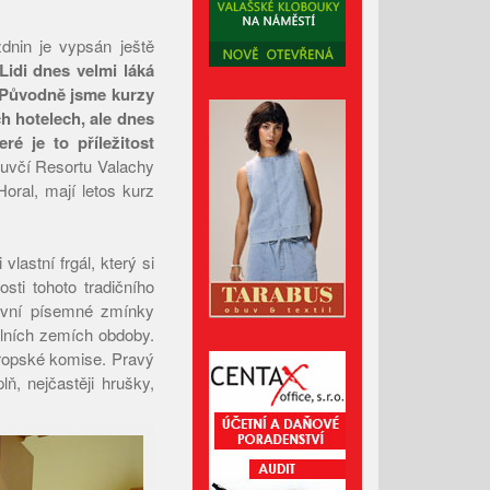
Leden 2026
zdnin je vypsán ještě
Prosinec 2025
Lidi dnes velmi láká
t. Původně jsme kurzy
Listopad 2025
h hotelech, ale dnes
Říjen 2025
ré je to příležitost
Září 2025
uvčí Resortu Valachy
oral, mají letos kurz
Srpen 2025
Červenec 2025
Červen 2025
vlastní frgál, který si
sti tohoto tradičního
Květen 2025
 První písemné zmínky
Duben 2025
lních zemích obdoby.
Březen 2025
ropské komise. Pravý
, nejčastěji hrušky,
Únor 2025
Leden 2025
Prosinec 2024
Listopad 2024