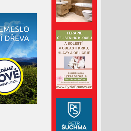
Duben 2022
Březen 2022
Únor 2022
Leden 2022
Prosinec 2021
Listopad 2021
Říjen 2021
Září 2021
Srpen 2021
Červenec 2021
Červen 2021
Květen 2021
Duben 2021
Březen 2021
Únor 2021