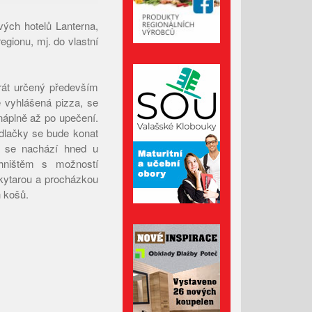
Červenec 2023
vých hotelů Lanterna,
Červen 2023
gionu, mj. do vlastní
Květen 2023
Duben 2023
krát určený především
Březen 2023
e vyhlášená pizza, se
Únor 2023
náplně až po upečení.
dlačky se bude konat
Leden 2023
ré se nachází hned u
Prosinec 2022
hništěm s možností
Listopad 2022
kytarou a procházkou
h košů.
Říjen 2022
Září 2022
Srpen 2022
Červenec 2022
Červen 2022
Květen 2022