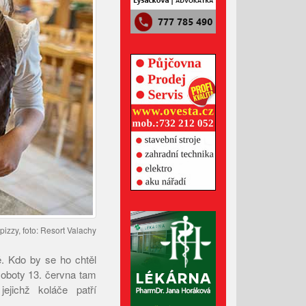
Administrativní budova z
Valašska patří mezi nejlepší
dřevostavby Evropy
Lávka pro pěší za hasičárnou
ve Valašských Kloboukách je
už hotová
Srpen 2026
Červenec 2026
Červen 2026
pizzy, foto: Resort Valachy
Květen 2026
ě. Kdo by se ho chtěl
Duben 2026
 soboty 13. června tam
Březen 2026
ejichž koláče patří
Únor 2026