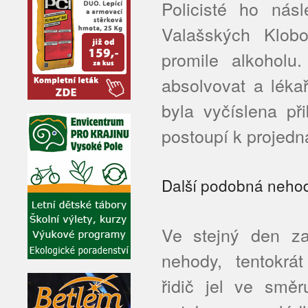
Policisté ho násl
Valašských Klob
promile alkoholu
absolvovat a léka
byla vyčíslena při
postoupí k projed
Další podobná neho
Ve stejný den za
nehody, tentokrát
řidič jel ve smě