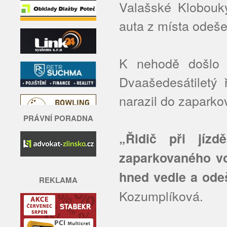
Valašské Klobouk
auta z místa odeš
K nehodě došlo 
Dvaašedesátiletý 
narazil do zaparko
PRÁVNÍ PORADNA
„Řidič při jíz
zaparkovaného vo
hned vedle a ode
REKLAMA
Kozumplíková.