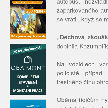
autobusu nezvládl
zaparkovaného auta
se vrátil, když se 
„Dechová zkouška
doplnila Kozumplí
Na vozidlech vzn
policisté případ
trestného činu ohr
Oběma řidičům nyn