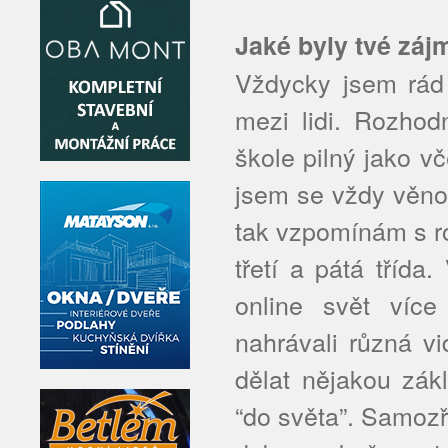
Jaké byly tvé záj
Vždycky jsem rád 
mezi lidi. Rozhod
škole pilný jako v
jsem se vždy věno
tak vzpomínám s r
třetí a pátá třída
online svět víc
nahrávali různá v
dělat nějakou zákl
“do světa”. Samozř