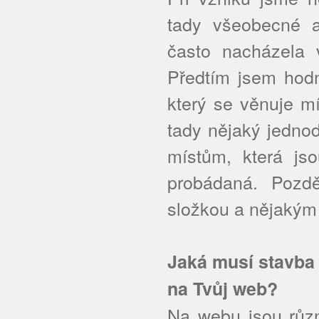
tady všeobecné ar
často nacházela 
Předtím jsem hodn
který se věnuje m
tady nějaký jedno
místům, která js
probádaná. Pozd
složkou a nějakým
Jaká musí stavba 
na Tvůj web?
Na webu jsou různ