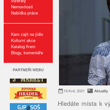
Inzeráty
Nemovitosti
Nabídka práce
Kam zajít na jídlo
Kulturní akce
Katalog firem
Blogy, komentáře
PARTNEŘI WEBU
date_range
featured_play_list
19.Kvě, 2021
Aktuality
Hledáte místa k vý