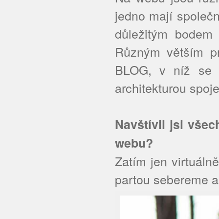
jedno mají společn
důležitým bodem j
Různým větším pr
BLOG, v níž se d
architekturou spo
Navštívil jsi vše
webu?
Zatím jen virtuáln
partou sebereme 