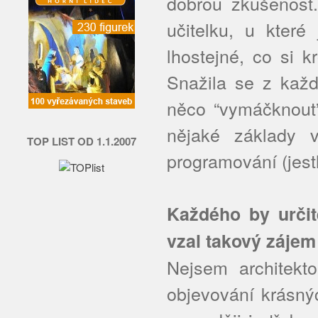
dobrou zkušenost.
učitelku, u které
lhostejné, co si 
Snažila se z každ
něco “vymáčknout”
nějaké základy 
TOP LIST OD 1.1.2007
programování (jest
Každého by určitě
vzal takový zájem
Nejsem architekt
objevování krásný