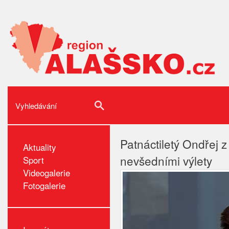
Patnáctiletý Ondřej z
Aktuality
nevšedními výlety
Sport
Videogalerie
Fotogalerie