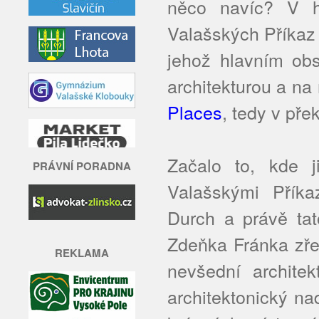
něco navíc? V hl
Valašských Příkaz 
jehož hlavním obs
architekturou a na
Places
, tedy v př
Začalo to, kde 
PRÁVNÍ PORADNA
Valašskými Příka
Durch a právě ta
Zdeňka Fránka zře
REKLAMA
nevšední archite
architektonický n