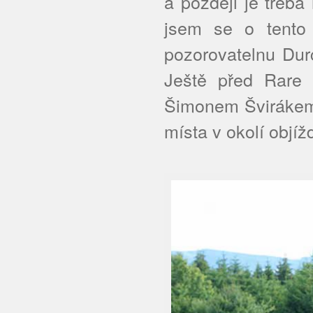
a později je třeba
jsem se o tento 
pozorovatelnu Durc
Ještě před Rare
Šimonem Švirákem 
místa v okolí objíž