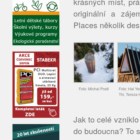
krásných míst, prá
originální a záj
Places několik des
Foto: Michal Postl
Foto: Hai Y
Thi, Tereza
Jak to celé vzniklo
do budoucna? To si