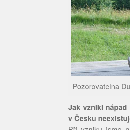
Pozorovatelna Dur
Jak vznikl nápad
v Česku neexistuj
Při vzniku jsme n