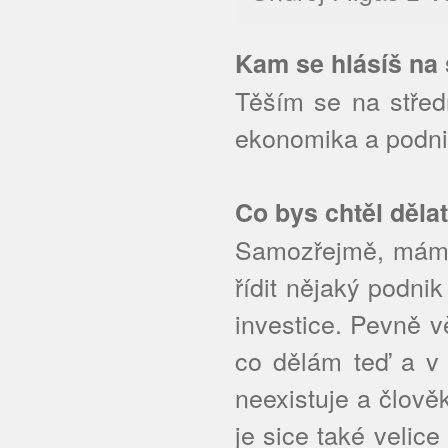
Kam se hlásíš na 
Těším se na střed
ekonomika a podni
Co bys chtěl děla
Samozřejmě, mám 
řídit nějaký podni
investice. Pevně vě
co dělám teď a v
neexistuje a člově
je sice také velice