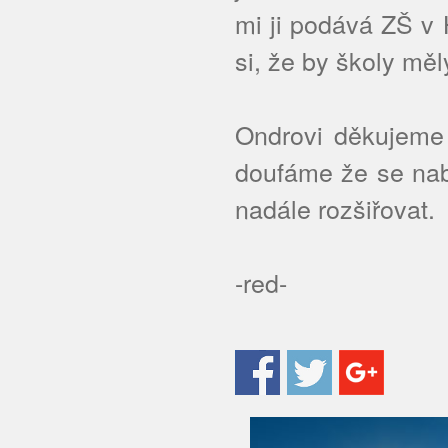
mi ji podává ZŠ v
si, že by školy měl
Ondrovi děkujeme
doufáme že se nab
nadále rozšiřovat.
-red-