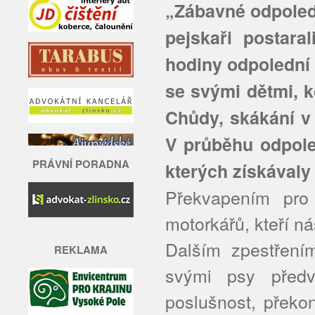
„Zábavné odpoledn
pejskaři postara
hodiny odpolední 
se svými dětmi, k
Chůdy, skákání v 
V průběhu odpole
PRÁVNÍ PORADNA
kterých získávaly
Překvapením pro
motorkářů, kteří nás
Dalším zpestřením
REKLAMA
svými psy předv
poslušnost, překo