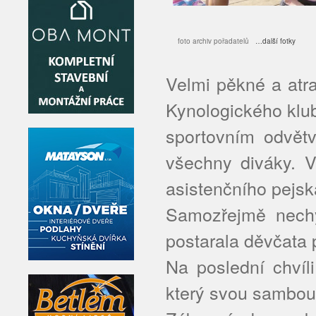
foto archiv pořadatelů
…další fotky
Velmi pěkné a atr
Kynologického klu
sportovním odvětv
všechny diváky. V
asistenčního pejsk
Samozřejmě nechy
postarala děvčata 
Na poslední chvíl
který svou sambou 