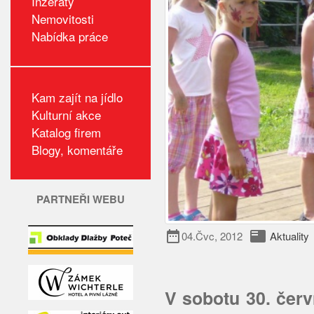
Inzeráty
Nemovitosti
Nabídka práce
Kam zajít na jídlo
Kulturní akce
Katalog firem
Blogy, komentáře
PARTNEŘI WEBU
date_range
featured_play_list
04.Čvc, 2012
Aktuality
V sobotu 30. červ