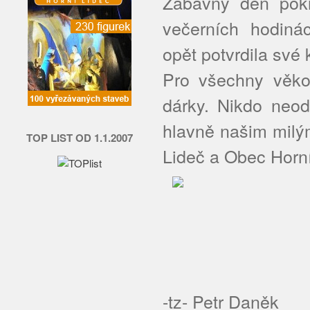
Zábavný den pokr
večerních hodiná
opět potvrdila své 
Pro všechny věkov
dárky. Nikdo neo
hlavně našim milý
TOP LIST OD 1.1.2007
Lideč a Obec Horní
-tz- Petr Daněk