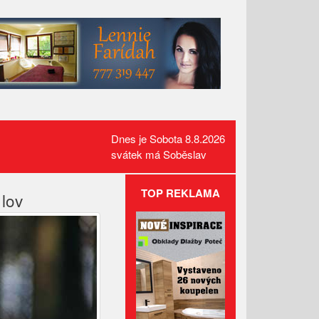
Dnes je Sobota 8.8.2026
svátek má Soběslav
TOP REKLAMA
 lov
Požár pole v Lidečku vznikl při
sklizňových pracích. Oheň
zastavili hasiči
Kamerový systém nově dohlíží
na skatepark v Luhačovicích
Přehled kulturních akcí v okolí