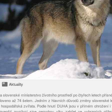
featured_play_list
Aktuality
a slovenské ministerstvo životního prostředí po čtyřech letech přísn
uloveno až 74 šelem. Jedním z hlavních důvodů změny slovenské le
 hospodářská zvířata. Podle hnutí DUHA jsou v přímém ohrožení i vl
ovenští myslivci sice nemohou vlky zabíjet ve vybraných příhr