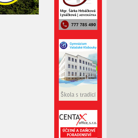
Duben 2022
Březen 2022
Únor 2022
Leden 2022
Prosinec 2021
Listopad 2021
Říjen 2021
Září 2021
Srpen 2021
Červenec 2021
Červen 2021
Květen 2021
Duben 2021
Březen 2021
Únor 2021