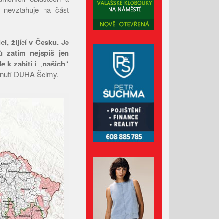
 nevztahuje na část
Leden 2026
Prosinec 2025
i, žijící v Česku. Je
Listopad 2025
ů zatím nejspíš jen
Říjen 2025
de k zabití i „našich“
Září 2025
 Hnutí DUHA Šelmy.
Srpen 2025
Červenec 2025
Červen 2025
Květen 2025
Duben 2025
Březen 2025
Únor 2025
Leden 2025
Prosinec 2024
Listopad 2024