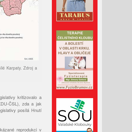
Říjen 2024
Září 2024
Srpen 2024
Červenec 2024
Červen 2024
Květen 2024
Duben 2024
Březen 2024
lé Karpaty. Zdroj a
Únor 2024
Leden 2024
Prosinec 2023
lativy kritizovalo a
Listopad 2023
(KDU-ČSL), zda a jak
gislativy posílá Hnutí
Říjen 2023
Září 2023
Srpen 2023
rokázané reprodukci v