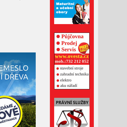
Červenec 2023
Červen 2023
Květen 2023
Duben 2023
Březen 2023
Únor 2023
Leden 2023
Prosinec 2022
Listopad 2022
Říjen 2022
Září 2022
Srpen 2022
Červenec 2022
Červen 2022
Květen 2022