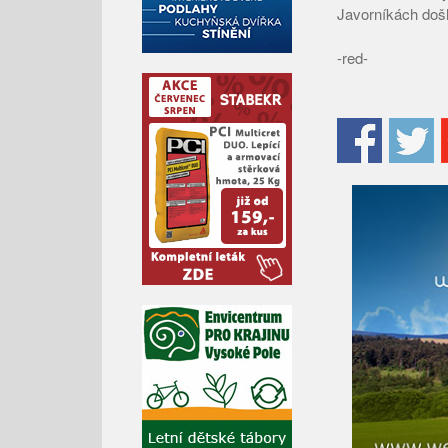
Javorníkách došl
-red-