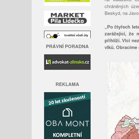
chráněných úze
Beskyd, na Javor
„Po čtyřech let
zarážející, že
přihlíží. Vlci n
PRÁVNÍ PORADNA
vlků. Obracíme 
REKLAMA