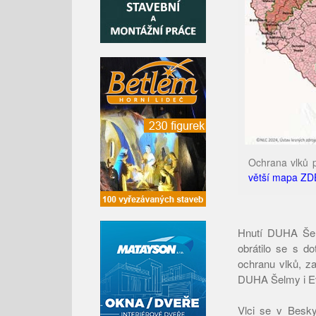
Ochrana vlků p
větší mapa ZD
Hnutí DUHA Šelm
obrátilo se s d
ochranu vlků, za
DUHA Šelmy i Ev
Vlci se v Beskyd