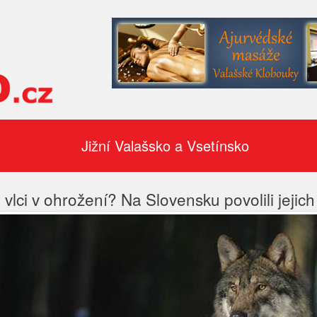
Jižní Valašsko a Vsetínsko
 vlci v ohrožení? Na Slovensku povolili jejich