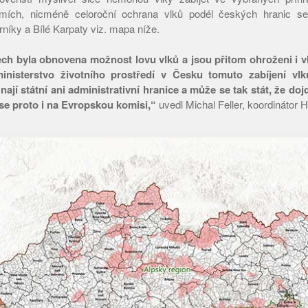
mích, nicméně celoroční ochrana vlků podél českých hranic se
níky a Bílé Karpaty viz. mapa níže.
ech byla obnovena možnost lovu vlků a jsou přitom ohroženi i vlc
 ministerstvo životního prostředí v Česku tomuto zabíjení vlk
eznají státní ani administrativní hranice a může se tak stát, že doj
se proto i na Evropskou komisi,“
uvedl Michal Feller, koordinátor