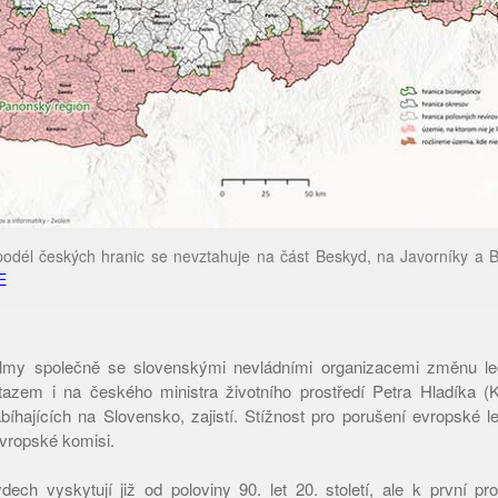
odél českých hranic se nevztahuje na část Beskyd, na Javorníky a Bí
E
y společně se slovenskými nevládními organizacemi změnu legis
otazem i na českého ministra životního prostředí Petra Hladíka 
bíhajících na Slovensko, zajistí. Stížnost pro porušení evropské le
ropské komisi.
ech vyskytují již od poloviny 90. let 20. století, ale k první p