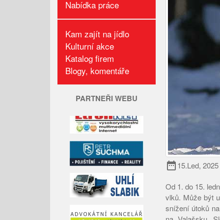
Nabídka práce
Kam zajít na jídlo
Kulturní akce
Katalog firem
Blogy, komentáře
PARTNEŘI WEBU
date_range
15.Led, 2025
Od 1. do 15. ledn
vlků. Může být 
snížení útoků na
na Valašsku. Sl