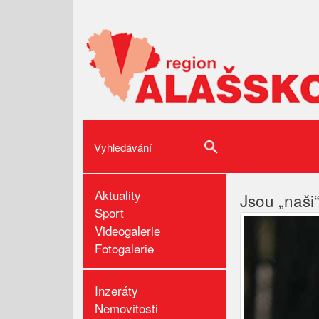
Aktuality
Jsou „naši“
Sport
Videogalerie
Fotogalerie
Inzeráty
Nemovitosti