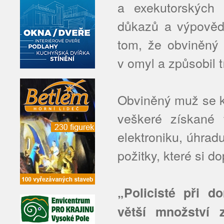
a exekutorských
důkazů a výpovědí
tom, že obviněný 
v omyl a způsobil 
Obviněný muž se k
veškeré získané f
elektroniku, úhrad
požitky, které si do
„Policisté při d
větší množství 