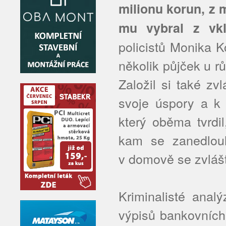
milionu korun, z 
mu vybral z vkl
policistů Monika 
několik půjček u r
Založil si také zv
svoje úspory a k
který oběma tvrdi
kam se zanedlouh
v domově se zvláš
Kriminalisté anal
výpisů bankovních