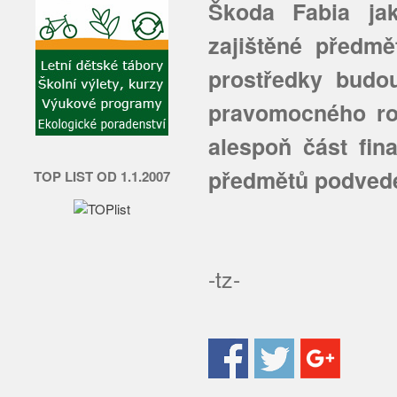
Škoda Fabia jak
zajištěné předm
prostředky bud
pravomocného ro
alespoň část fin
předmětů podve
TOP LIST OD 1.1.2007
-tz-