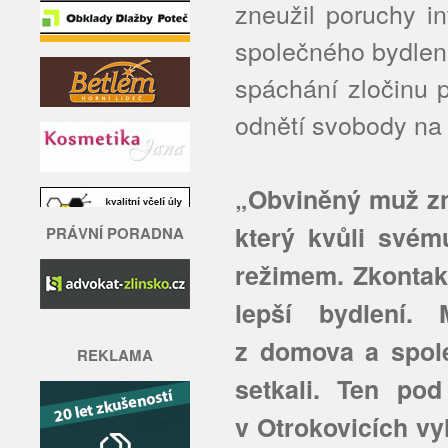
zneužil poruchy i
společného bydlení
spáchání zločinu 
odnětí svobody na 
„Obviněný muž zna
který kvůli svém
PRÁVNÍ PORADNA
režimem. Zkontakt
lepší bydlení.
z domova a spol
REKLAMA
setkali. Ten po
v Otrokovicích vyl