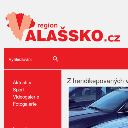
Z hendikepovaných vy
Aktuality
Sport
Videogalerie
Fotogalerie