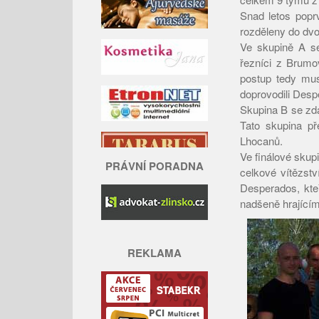
Snad letos popr
rozděleny do dvo
Ve skupině A se 
řezníci z Brumo
postup tedy muse
doprovodili Desp
Skupina B se zdá
Tato skupina p
Lhocanů.
Ve finálové skup
PRÁVNÍ PORADNA
celkové vítězstv
Desperados, kteř
nadšeně hrajícím
REKLAMA