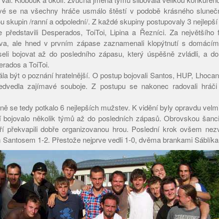
vé se na všechny hráče usmálo štěstí v podobě krásného slune
u skupin /ranní a odpolední/. Z každé skupiny postupovaly 3 nejlepší 
představili Desperados, ToiToi, Lipina a Řezníci. Za největšího f
va, ale hned v prvním zápase zaznamenali klopýtnutí s domácí
li bojovat až do posledního zápasu, který úspěšně zvládli, a do 
erados a ToiToi.
la být o poznání hratelnější. O postup bojovali Santos, HUP, Lhocan
ředvedla zajímavé souboje. Z postupu se nakonec radovali hráč
ině se tedy potkalo 6 nejlepších mužstev. K vidění byly opravdu vel
í bojovalo několik týmů až do posledních zápasů. Obrovskou šanci
í překvapili dobře organizovanou hrou. Poslední krok ovšem nezvl
 Santosem 1-2. Přestože nejprve vedli 1-0, dvěma brankami Sáblíka 