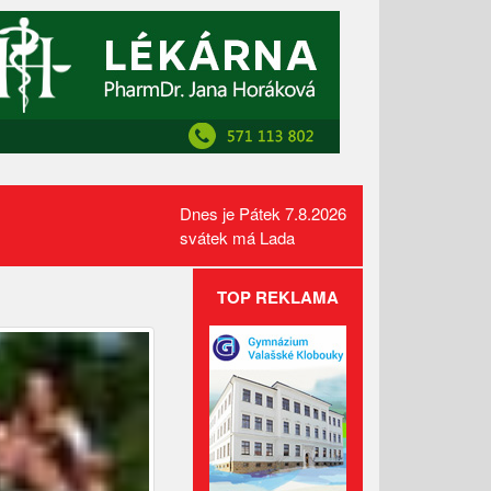
Dnes je Pátek 7.8.2026
svátek má Lada
TOP REKLAMA
Požár pole v Lidečku vznikl při
sklizňových pracích. Oheň
zastavili hasiči
Kamerový systém nově dohlíží
na skatepark v Luhačovicích
Přehled kulturních akcí v okolí