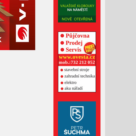
Duben 2022
Březen 2022
Únor 2022
Leden 2022
Prosinec 2021
Listopad 2021
Říjen 2021
Září 2021
Srpen 2021
Červenec 2021
Červen 2021
Květen 2021
Duben 2021
Březen 2021
Únor 2021