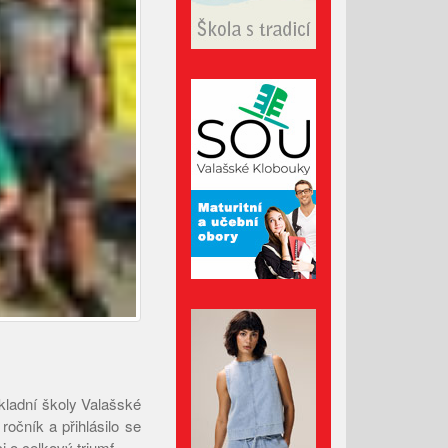
Administrativní budova z
Valašska patří mezi nejlepší
dřevostavby Evropy
Lávka pro pěší za hasičárnou
ve Valašských Kloboukách je
už hotová
Srpen 2026
Červenec 2026
Červen 2026
Květen 2026
Duben 2026
kladní školy Valašské
Březen 2026
ročník a přihlásilo se
 o celkový triumf.
Únor 2026