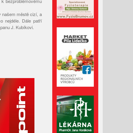
li k bezproblémovému
Červenec 2023
Červen 2023
v našem městě cizí, a
o nejdéle. Dále patří
Květen 2023
 panu J. Kubíkovi.
Duben 2023
Březen 2023
Únor 2023
Leden 2023
Prosinec 2022
Listopad 2022
Říjen 2022
Září 2022
Srpen 2022
Červenec 2022
Červen 2022
Květen 2022