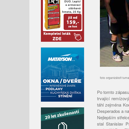
foto organizátoři turna
Po tomto zápasu 
trvající remízov
táhl zejména Ko
Desperados a na 
Nejlepším střelc
stal Stanislav 