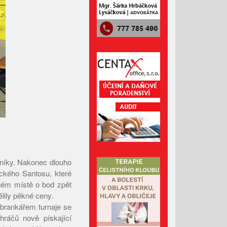
Říjen 2024
Září 2024
Srpen 2024
Červenec 2024
Červen 2024
Květen 2024
Duben 2024
Březen 2024
Únor 2024
Leden 2024
Prosinec 2023
zníky. Nakonec dlouho
uckého Santosu, které
Listopad 2023
hém místě o bod zpět
Říjen 2023
lily pěkné ceny.
Září 2023
 brankářem turnaje se
hráčů nově pískající
Srpen 2023