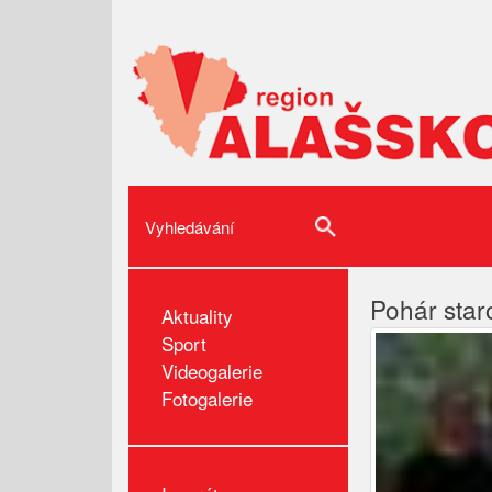
Pohár star
Aktuality
Sport
Videogalerie
Fotogalerie