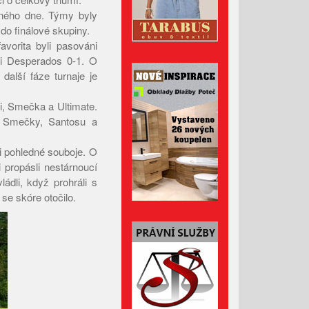
čného dne. Týmy byly
Leden 2026
do finálové skupiny.
Prosinec 2025
avorita byli pasováni
mi Desperados 0-1. O
Listopad 2025
další fáze turnaje je
Říjen 2025
Září 2025
i, Smečka a Ultimate.
i Smečky, Santosu a
Srpen 2025
Červenec 2025
mi pohledné souboje. O
Červen 2025
 propásli nestárnoucí
ádli, když prohráli s
Květen 2025
se skóre otočilo.
Duben 2025
Březen 2025
Únor 2025
Leden 2025
Prosinec 2024
Listopad 2024