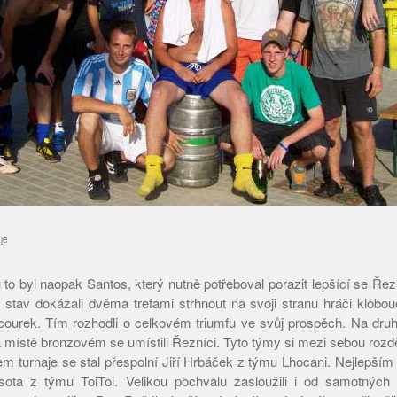
je
to byl naopak Santos, který nutně potřeboval porazit lepšící se Ře
ý stav dokázali dvěma trefami strhnout na svoji stranu hráči klobo
courek. Tím rozhodli o celkovém triumfu ve svůj prospěch. Na dru
místě bronzovém se umístili Řezníci. Tyto týmy si mezi sebou rozdě
em turnaje se stal přespolní Jiří Hrbáček z týmu Lhocani. Nejlepším
Psota z týmu ToiToi. Velikou pochvalu zasloužili i od samotných 