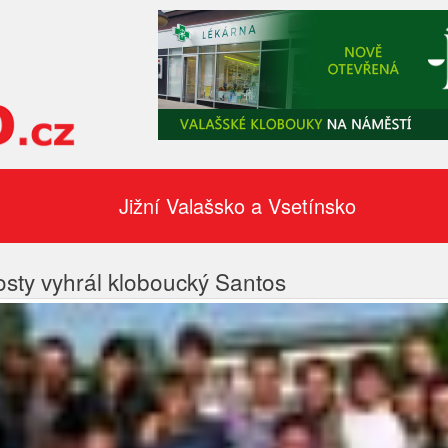
Jižní Valašsko a Vsetínsko
osty vyhrál kloboucký Santos