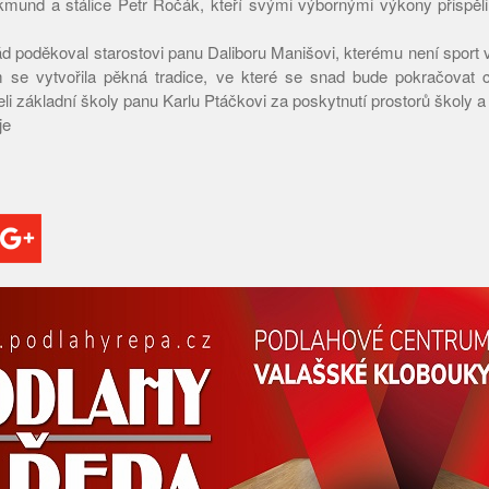
ikmund a stálice Petr Ročák, kteří svými výbornými výkony přispě
d poděkoval starostovi panu Daliboru Manišovi, kterému není sport 
m se vytvořila pěkná tradice, ve které se snad bude pokračovat c
li základní školy panu Karlu Ptáčkovi za poskytnutí prostorů školy a
je