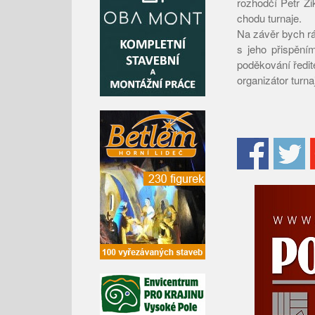
rozhodčí Petr Z
chodu turnaje.
Na závěr bych rá
s jeho přispění
poděkování ředite
organizátor turna