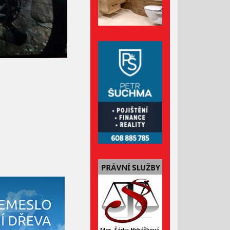
Říjen 2024
Září 2024
Srpen 2024
Červenec 2024
Červen 2024
Květen 2024
Duben 2024
Březen 2024
Únor 2024
Leden 2024
Prosinec 2023
Listopad 2023
Říjen 2023
Září 2023
Srpen 2023