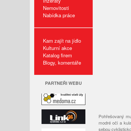
Inzeráty
Nemovitosti
Nabídka práce
Kam zajít na jídlo
Kulturní akce
Katalog firem
Blogy, komentáře
PARTNEŘI WEBU
Pohřešovaný muž
modré oči a kula
sebou cyklistick