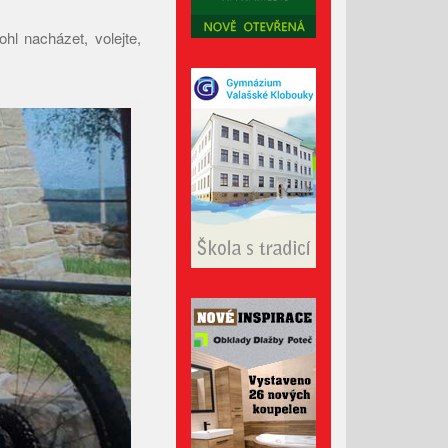
Leden 2026
hl nacházet, volejte,
Prosinec 2025
Listopad 2025
Říjen 2025
Září 2025
Srpen 2025
Červenec 2025
Červen 2025
Květen 2025
Duben 2025
Březen 2025
Únor 2025
Leden 2025
Prosinec 2024
Listopad 2024