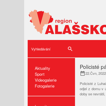
Policisté p
Aktuality
date_range
22.Čvn, 2022
Sport
Videogalerie
Policisté z Luha
Fotogalerie
odjel z domu v 
doby se nevrátil,