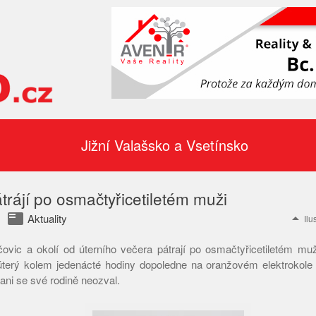
Jižní Valašsko a Vsetínsko
átrájí po osmačtyřicetiletém muži
featured_play_list
arrow_drop_up
Aktuality
Ilu
čovic a okolí od úterního večera pátrají po osmačtyřicetiletém mu
úterý kolem jedenácté hodiny dopoledne na oranžovém elektrokol
 ani se své rodině neozval.