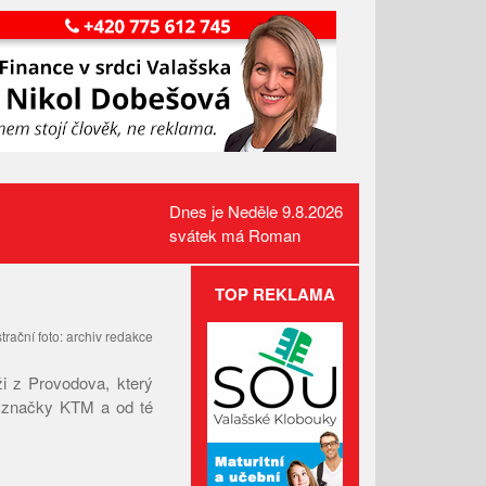
Dnes je Neděle 9.8.2026
svátek má Roman
TOP REKLAMA
V Beskydech přibylo vlků i rysů.
strační foto: archiv redakce
Medvědi zůstávají na
Slovensku
ži z Provodova, který
Požár pole v Lidečku vznikl při
e značky KTM a od té
sklizňových pracích. Oheň
zastavili hasiči
Kamerový systém nově dohlíží