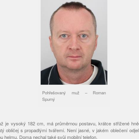
Pohřešovaný muž – Roman
Spurný
 je vysoký 182 cm, má průměrnou postavu, krátce střižené hněd
tý obličej s propadlými tvářemi. Není jasné, v jakém oblečení odje
ou helmu. Doma nechal také svůj mobilní telefon.