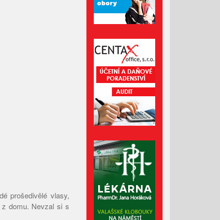
na skatepark v Luhačovicích
Přehled kulturních akcí v okolí
Administrativní budova z
Valašska patří mezi nejlepší
dřevostavby Evropy
Srpen 2026
Červenec 2026
Červen 2026
Květen 2026
Duben 2026
é prošedivělé vlasy,
Březen 2026
l z domu. Nevzal si s
Únor 2026