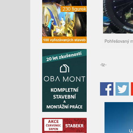
Pohřešovaný mu
-tz-