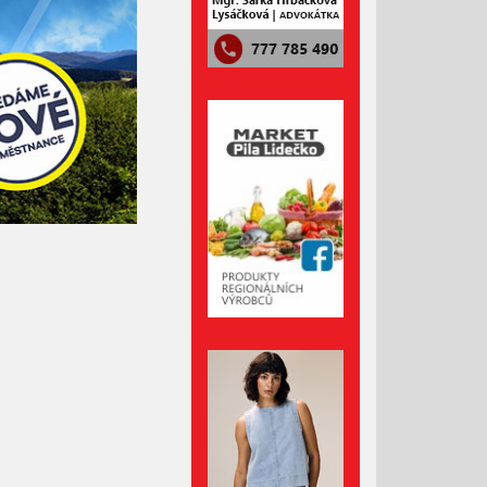
Červenec 2023
Červen 2023
Květen 2023
Duben 2023
Březen 2023
Únor 2023
Leden 2023
Prosinec 2022
Listopad 2022
Říjen 2022
Září 2022
Srpen 2022
Červenec 2022
Červen 2022
Květen 2022