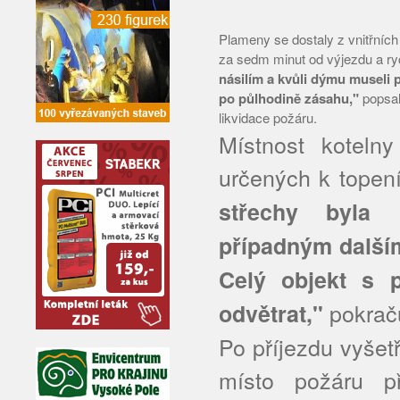
Plameny se dostaly z vnitřních 
za sedm minut od výjezdu a ryc
násilím a kvůli dýmu museli p
po půlhodině zásahu,"
popsal
likvidace požáru.
Místnost koteln
určených k topení
střechy byla 
případným další
Celý objekt s p
pokraču
odvětrat,"
Po příjezdu vyšet
místo požáru p