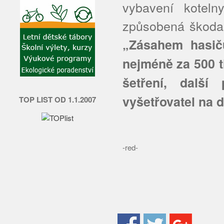
vybavení koteln
způsobená škoda 
„Zásahem hasičů
nejméně za 500 ti
šetření, další
vyšetřovatel na d
TOP LIST OD 1.1.2007
-red-