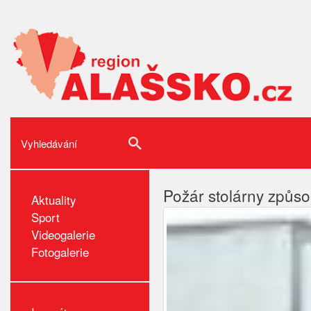
Požár stolárny způsob
Aktuality
Sport
Videogalerie
Fotogalerie