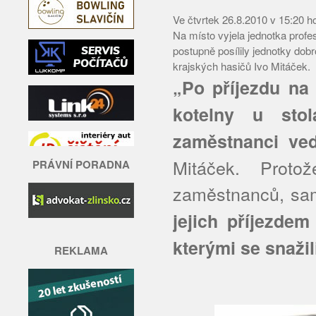
Ve čtvrtek 26.8.2010 v 15:20 ho
Na místo vyjela jednotka prof
postupně posílily jednotky dob
krajských hasičů Ivo Mitáček.
„Po příjezdu na 
kotelny u stol
zaměstnanci vedl
Mitáček. Prot
PRÁVNÍ PORADNA
zaměstnanců, sam
jejich příjezdem 
kterými se snažil
REKLAMA