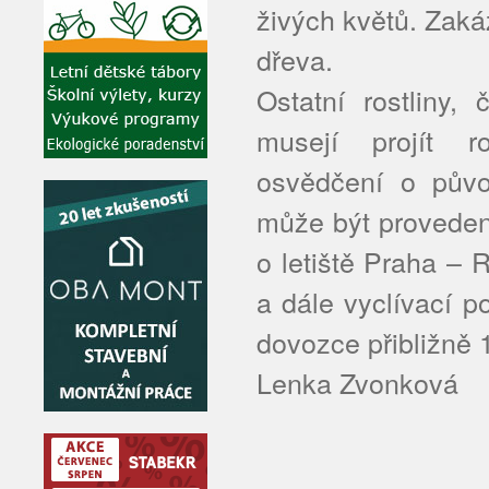
živých květů. Zaká
dřeva.
Ostatní rostliny,
musejí projít ro
osvědčení o půvo
může být proveden
o letiště Praha –
a dále vyclívací p
dovozce přibližně 1
Lenka Zvonková