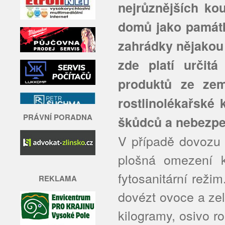
nejrůznějších kou
domů jako památk
zahrádky nějakou r
zde platí určitá
produktů ze zem
rostlinolékařské 
PRÁVNÍ PORADNA
škůdců a nebezp
V případě dovozu 
plošná omezení k
fytosanitární rež
REKLAMA
dovézt ovoce a ze
kilogramy, osivo ro