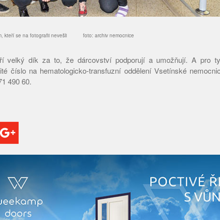
m, kteří se na fotografii nevešli foto: archiv nemocnice
í velký dík za to, že dárcovství podporují a umožňují. A pro ty,
žité číslo na hematologicko-transfuzní oddělení Vsetínské nemocn
571 490 60.