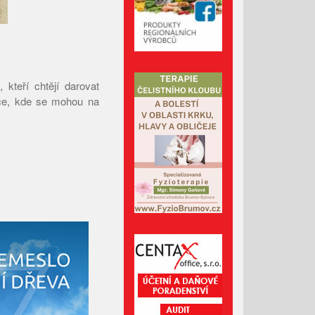
Prosinec 2024
Listopad 2024
Říjen 2024
Září 2024
 kteří chtějí darovat
Srpen 2024
ice, kde se mohou na
Červenec 2024
Červen 2024
Květen 2024
Duben 2024
Březen 2024
Únor 2024
Leden 2024
Prosinec 2023
Listopad 2023
Říjen 2023
Září 2023