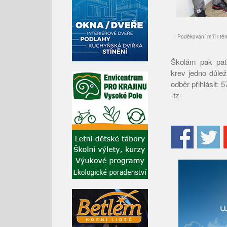
Poděkování míří i tě
Školám pak patř
krev jedno důle
odběr přihlásit: 
-tz-