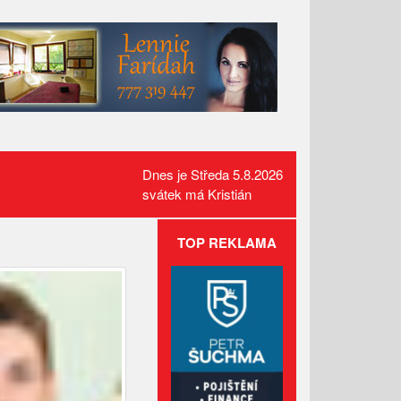
Dnes je Středa 5.8.2026
svátek má Kristián
TOP REKLAMA
Před 50 lety otřásla Valašskem
vražda dvou stopařek
Valašské Meziříčí ovládne
krása a šmrnc historických
vozidel
Pod vlivem drog chtěl ukrást
luxusní auto. Policisté mu