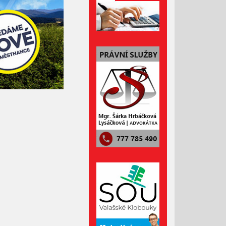
Srpen 2023
Červenec 2023
Červen 2023
Květen 2023
Duben 2023
Březen 2023
Únor 2023
Leden 2023
Prosinec 2022
Listopad 2022
Říjen 2022
Září 2022
Srpen 2022
Červenec 2022
Červen 2022