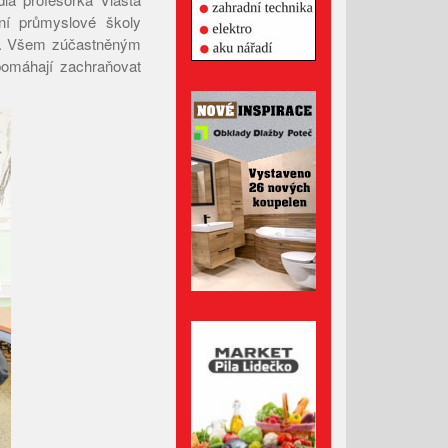
Březen 2026
dní průmyslové školy
Únor 2026
n). Všem zúčastněným
pomáhají zachraňovat
Leden 2026
Prosinec 2025
Listopad 2025
Říjen 2025
Září 2025
Srpen 2025
Červenec 2025
Červen 2025
Květen 2025
Duben 2025
Březen 2025
Únor 2025
Leden 2025