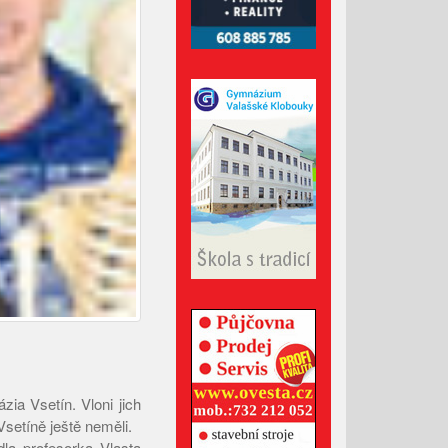
nakonec zachránili život
Darování nemovitosti je
nezbytné ošetřit kvalitní
darovací smlouvou
Setkání muzikantů v Bílých
Karpatech láká na Kollera i
chuťové zážitky
Srpen 2026
Červenec 2026
Červen 2026
Květen 2026
ia Vsetín. Vloni jich
Vsetíně ještě neměli.
Duben 2026
la profesorka Vlasta