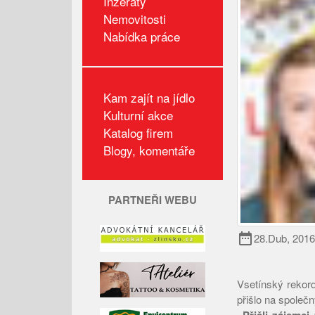
Inzeráty
Nemovitosti
Nabídka práce
Kam zajít na jídlo
Kulturní akce
Katalog firem
Blogy, komentáře
PARTNEŘI WEBU
date_range
28.Dub, 2016
Vsetínský rekord
přišlo na společn