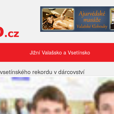
Jižní Valašsko a Vsetínsko
vsetínského rekordu v dárcovství