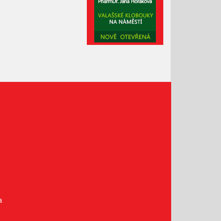
Únor 2021
Leden 2021
Prosinec 2020
Listopad 2020
Říjen 2020
Září 2020
Srpen 2020
Červenec 2020
Červen 2020
Květen 2020
Duben 2020
Březen 2020
Únor 2020
Leden 2020
a
Prosinec 2019