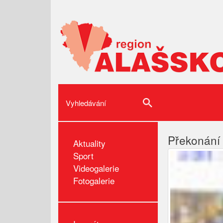
Překonání 
Aktuality
Sport
Videogalerie
Fotogalerie