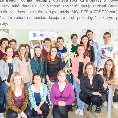
 ze třetích ročníků, septimy, čtvrtých ročníků a oktávy B,"
 krev také darovala. Ve Vsetíně společně darují studenti Stře
tka školy, zdravotnické školy a gymnázia (MG, SZŠ a VOŠZ Vsetí
čujícím vedení nemocnice děkuje za jejich příkladný čin, kterým 
voty.