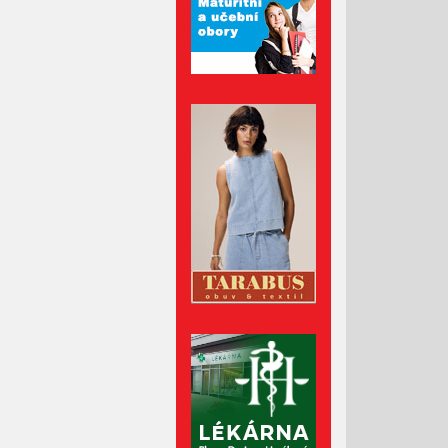
Květen 2022
Duben 2022
Březen 2022
Únor 2022
Leden 2022
Prosinec 2021
Listopad 2021
Říjen 2021
Září 2021
Srpen 2021
Červenec 2021
Červen 2021
Květen 2021
Duben 2021
Březen 2021