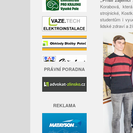
„Přišli zájemci
Korabová, která
strojnické, Kos
studentům i vyu
lidské zdraví a ži
PRÁVNÍ PORADNA
REKLAMA