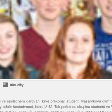
featured_play_list
Aktuality
 ve společném darování krve překonali studenti Masarykova gymnáz
ý odběr šestadvacet, letos již 42. Tak početnou skupinu studentů ve 
uved