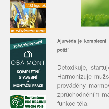
Ajurvéda je komplexní 
potíží
Detoxikuje, startu
Harmonizuje mužs
prováděny marmov
zprůchodněním ma
funkce těla.