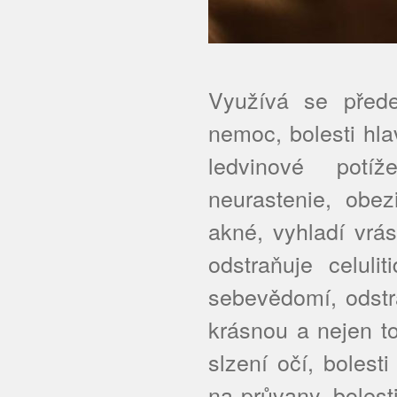
Využívá se přede
nemoc, bolesti hlav
ledvinové potíž
neurastenie, obez
akné, vyhladí vrás
odstraňuje celuli
sebevědomí, odstr
krásnou a nejen to
slzení očí, bolest
na průvany, bolesti 