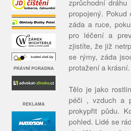
zprůchodní dráhu 
propojený. Pokud 
záda a ruce, poku
pro léčení a prev
zjistíte, že již ne
se rýmy, záda jsou
protažení a krásní.
PRÁVNÍ PORADNA
Tělo je jako rostli
péči , vzduch a p
REKLAMA
prokypřit půdu. K
pohled. Lidé se rád