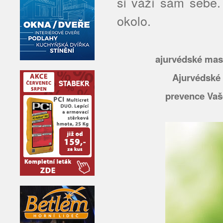
si váží sám sebe
okolo.
ajurvédské masá
Ajurvédské 
prevence Vaše