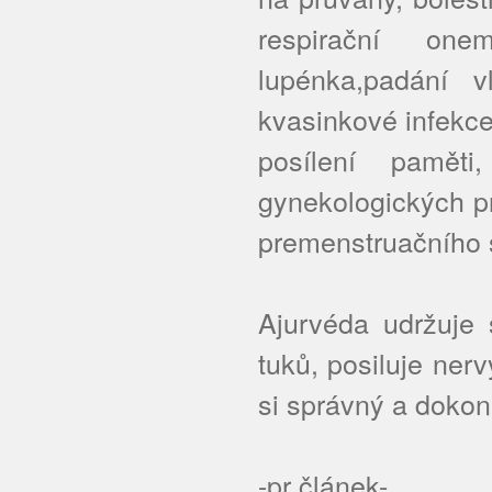
respirační one
lupénka,padání v
kvasinkové infekce
posílení paměti
gynekologických p
premenstruačního
Ajurvéda udržuje 
tuků, posiluje ner
si správný a dokona
-pr článek-