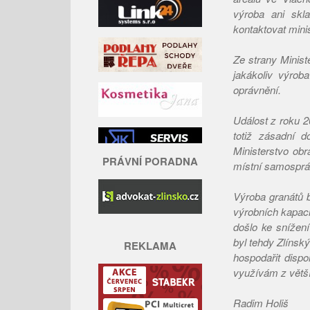
výroba ani skl
kontaktovat mini
Ze strany Minist
jakákoliv výroba
oprávnění.
Událost z roku 2
totiž zásadní 
Ministerstvo obr
PRÁVNÍ PORADNA
místní samosprá
Výroba granátů b
výrobních kapaci
došlo ke snížení
byl tehdy Zlínský
REKLAMA
hospodařit disp
využívám z větší
Radim Holiš