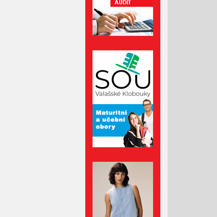
Březen 2022
Únor 2022
Leden 2022
Prosinec 2021
Listopad 2021
Říjen 2021
Září 2021
Srpen 2021
Červenec 2021
Červen 2021
Květen 2021
Duben 2021
Březen 2021
Únor 2021
Leden 2021