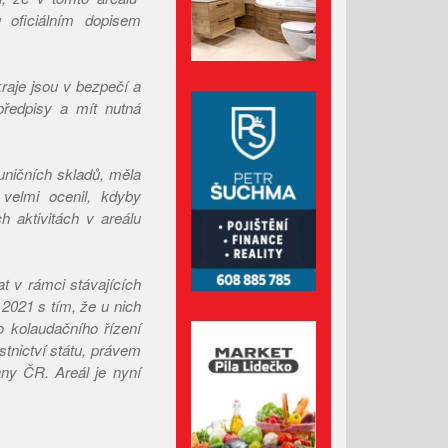
Leden 2026
oficiálním dopisem
Prosinec 2025
Listopad 2025
raje jsou v bezpečí a
Říjen 2025
 předpisy a mít nutná
Září 2025
Srpen 2025
uničních skladů, měla
Červenec 2025
velmi ocenil, kdyby
Červen 2025
h aktivitách v areálu
Květen 2025
Duben 2025
t v rámci stávajících
Březen 2025
2021 s tím, že u nich
o kolaudačního řízení
Únor 2025
stnictví státu, právem
Leden 2025
ny ČR. Areál je nyní
Prosinec 2024
Listopad 2024