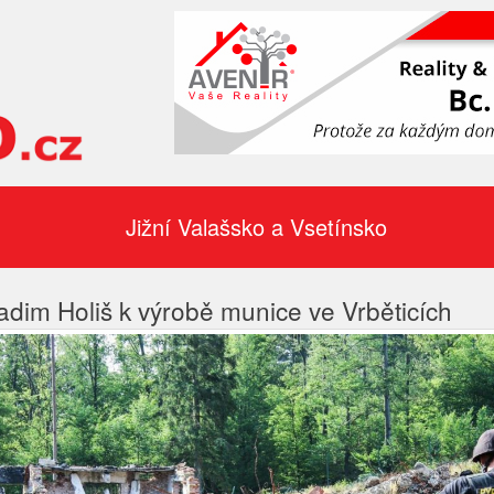
Jižní Valašsko a Vsetínsko
dim Holiš k výrobě munice ve Vrběticích