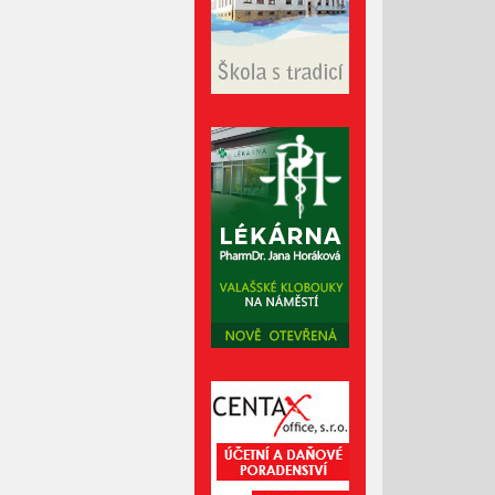
Červen 2023
Květen 2023
Duben 2023
Březen 2023
Únor 2023
Leden 2023
Prosinec 2022
Listopad 2022
Říjen 2022
Září 2022
Srpen 2022
Červenec 2022
Červen 2022
Květen 2022
Duben 2022