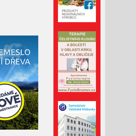
Říjen 2024
Září 2024
Srpen 2024
Červenec 2024
Červen 2024
Květen 2024
Duben 2024
Březen 2024
Únor 2024
Leden 2024
Prosinec 2023
Listopad 2023
Říjen 2023
Září 2023
Srpen 2023
Červenec 2023