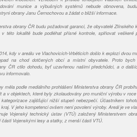
adování munice a výbušných systémů nebude obnovena, budu 
stryni obrany Janu Černochovou a žádat o bližší informace.
erstva obrany ČR budu požadovat garanci, že obyvatelé Zlínského k
 v této lokalitě bude podléhat přísné kontrole, splňovat veškeré
014, kdy v areálu ve Vlachovicích-Vrběticích došlo k explozi dvou m
dopad na chod dotčených obcí a místní obyvatele. Proto bych 
any ČR ctilo dohodu, byť uzavřenou našimi předchůdci, a o dalšíc
vu informovalo.
y měla podle mediálního prohlášení Ministerstva obrany ČR probíha
t a v objektech, které byly zkolaudovány pro muniční výrobu v roce 
 kategorizace zajišťující nižší stupeň nebezpečí. Účastníkem tohot
 kraj. V jeho kompetenci ovšem není povolení výroby. Areál je ve vla
onuje Vojenský technický ústav (VTÚ) založený Ministerstvem obra
 části Vojenskými lesy a statky, z menší části VTÚ.