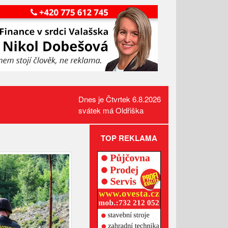
Dnes je Čtvrtek 6.8.2026
svátek má Oldřiška
TOP REKLAMA
Administrativní budova z
Valašska patří mezi nejlepší
dřevostavby Evropy
Lávka pro pěší za hasičárnou
ve Valašských Kloboukách je
už hotová
Celní správa varuje před