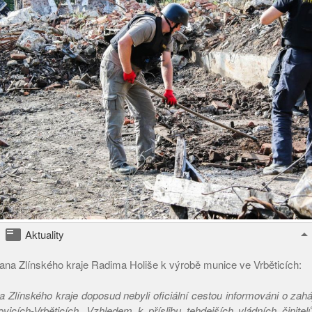
featured_play_list
arrow_drop_u
Aktuality
ana Zlínského kraje Radima Holiše k výrobě munice ve Vrběticích:
 Zlínského kraje doposud nebyli oficiální cestou informováni o zahá
vicích-Vrběticích. Vzhledem k příslibu tehdejších vládních činite