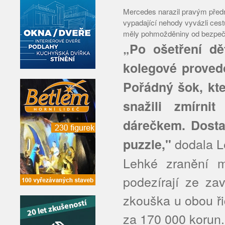
Mercedes narazil pravým přední
vypadající nehody vyvázli cest
měly pohmožděniny od bezpeč
„Po ošetření dět
kolegové provedo
Pořádný šok, kte
snažili zmírni
dárečkem. Dosta
dodala L
puzzle,"
Lehké zranění mě
podezírají ze za
zkouška u obou ři
za 170 000 korun.