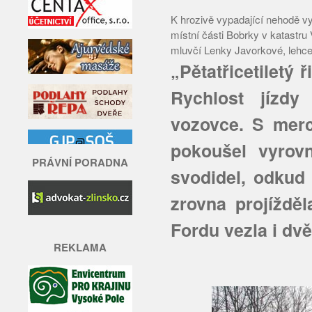
K hrozivě vypadající nehodě vyj
místní části Bobrky v katastru 
mluvčí Lenky Javorkové, lehce z
„Pětatřicetiletý 
Rychlost jízdy
vozovce. S mer
pokoušel vyrov
PRÁVNÍ PORADNA
svodidel, odkud 
zrovna projíždě
Fordu vezla i dvě
REKLAMA