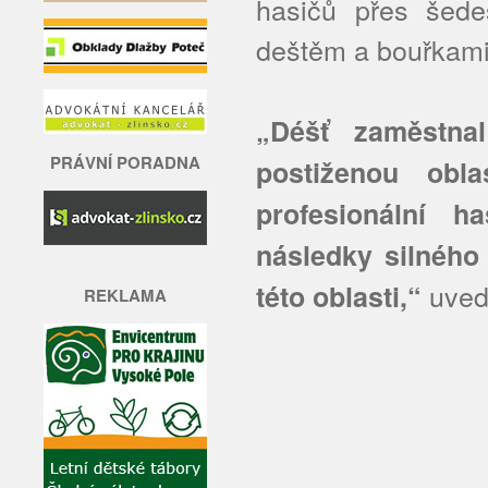
hasičů přes šede
deštěm a bouřkami,
„Déšť zaměstna
PRÁVNÍ PORADNA
postiženou obla
profesionální ha
následky silného 
uvedl
této oblasti,“
REKLAMA