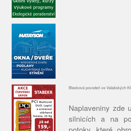
Blesková povodeň ve Valašských Kl
Naplaveniny zde u
silnicích a na p
potoky, které oh