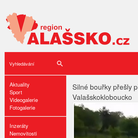
Aktuality
Audio
Silné bouřky přešly p
Sport
přehrávač
Valašskokloboucko
Videogalerie
Fotogalerie
Inzeráty
Nemovitosti