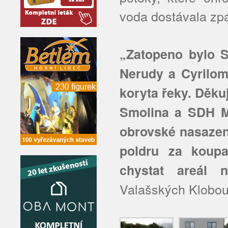
voda dostávala zpá
„Zatopeno bylo S
Nerudy a Cyrilom
koryta řeky. Děk
Smolina a SDH Mi
obrovské nasazení
poldru za koupa
chystat areál n
Valašských Klobou