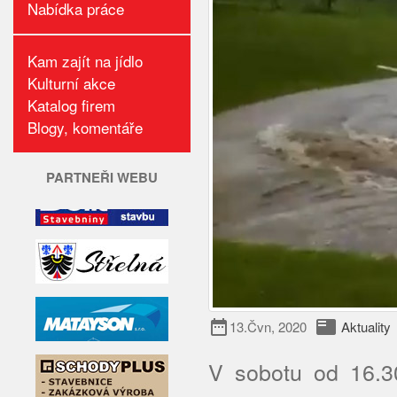
Nabídka práce
Kam zajít na jídlo
Kulturní akce
Katalog firem
Blogy, komentáře
PARTNEŘI WEBU
date_range
featured_play_list
13.Čvn, 2020
Aktuality
V sobotu od 16.30