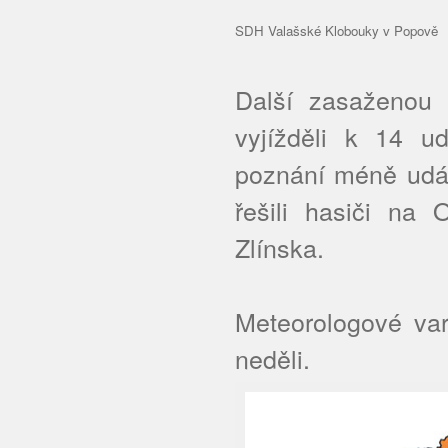
SDH Valašské Klobouky v Popově
Další zasaženou o
vyjížděli k 14 u
poznání méně udál
řešili hasiči na
Zlínska.
Meteorologové var
neděli.