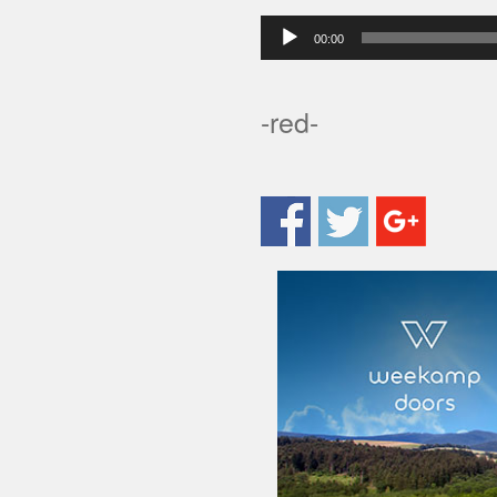
00:00
-red-