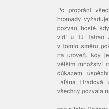
Po probrání všec
hromady vyžaduje,
pozvání hosté, kdy 
vidí u TJ Tatran 
v tomto směru pok
na úroveň, kdy j
větším množství m
důkazem úspěchu
Taťána Hradová u
všechny pozvala n
text a foto: Radom