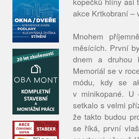
kopečků hlíny asi 
akce Krtkobraní – 
Mnohem příjemněj
měsících. První b
dnem a druhou k
Memoriál se v roc
módu, kdy se ak
v minikopané. U d
setkalo s velmi p
že takto budou pro
se říká, první vla