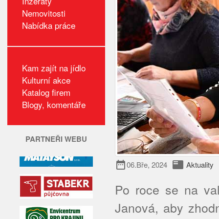
Inzeráty
Nemovitosti
Nabídka práce
Kam zajít na jídlo
Kulturní akce
Katalog firem
Blogy, komentáře
PARTNEŘI WEBU
date_range
featured_play_list
06.Bře, 2024
Aktuality
Po roce se na val
Janová, aby zhodno