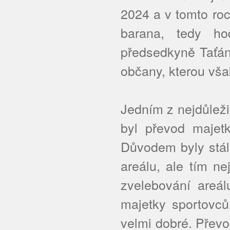
2024 a v tomto roc
barana, tedy ho
předsedkyně Taťán
občany, kterou však
Jedním z nejdůleži
byl převod majetk
Důvodem byly stál
areálu, ale tím n
zvelebování areál
majetky sportovců
velmi dobré. Přev