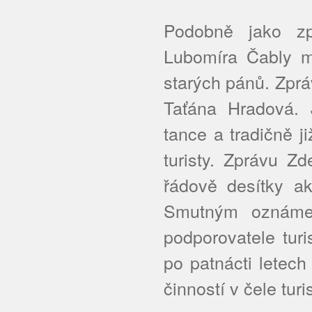
Podobně jako zp
Lubomíra Čably m
starých pánů. Zprá
Taťána Hradová. 
tance a tradičně j
turisty. Zprávu Z
řádově desítky ak
Smutným oznáme
podporovatele tur
po patnácti letec
činností v čele turi