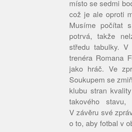
místo se sedmi bod
což je ale oproti
Musíme počítat s
potrvá, takže ne
středu tabulky. V
trenéra Romana Fu
jako hráč. Ve zp
Soukupem se zmiňu
klubu stran kvalit
takového stavu, 
V závěru své zpráv
o to, aby fotbal v o