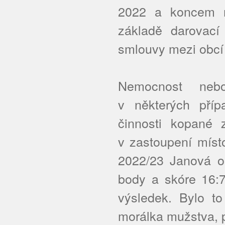
2022 a koncem r
základě darovac
smlouvy mezi obcí
Nemocnost nebo
v některých příp
činnosti kopané 
v zastoupení míst
2022/23 Janová o
body a skóre 16:7
výsledek. Bylo to
morálka mužstva, p