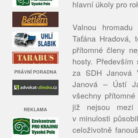
hlavní úkoly pro ro
Valnou hromadu 
Taťána Hradová, te
přítomné členy ne
hosty. Především 
za SDH Janová V
PRÁVNÍ PORADNA
Janová – Ústí J
všechny přítomné 
již nejsou mezi
REKLAMA
v minulosti působi
celoživotně fanou