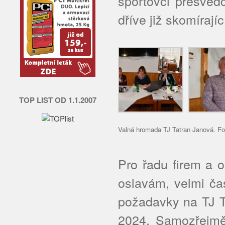
sportovci přesvědč
dříve již skomírají
TOP LIST OD 1.1.2007
Valná hromada TJ Tatran Janová. F
Pro řadu firem a or
oslavám, velmi ča
požadavky na TJ T
2024. Samozřejmě