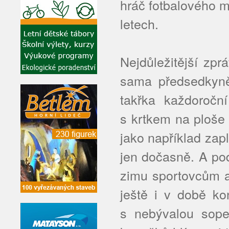
hráč fotbalového m
letech.
Nejdůležitější zp
sama předsedkyně
takřka každoročn
s krtkem na ploše 
jako například zap
jen dočasně. A pod
zimu sportovcům a
ještě i v době k
s nebývalou sopeč