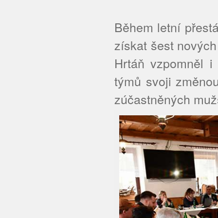
Během letní přest
získat šest nových
Hrtáň vzpomněl i
týmů svoji změnou
zúčastněných mužs