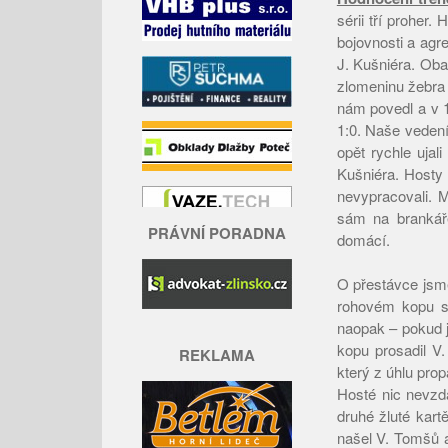
sérii tří proher
bojovnosti a agr
J. Kušniéra. Oba
zlomeninu žebra
nám povedl a v 1
1:0. Naše vedení
opět rychle ujal
Kušniéra. Hosty 
nevypracovali. 
sám na brankáře
PRÁVNÍ PORADNA
domácí.
O přestávce jsme
rohovém kopu se
naopak – pokud js
kopu prosadil V.
REKLAMA
který z úhlu prop
Hosté nic nevzda
druhé žluté kart
našel V. Tomšů a