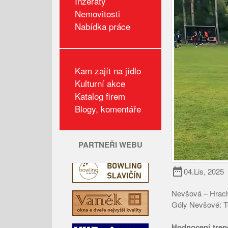
Inzeráty
Nemovitosti
Nabídka práce
Kam zajít na jídlo
Kulturní akce
Katalog firem
Blogy, komentáře
PARTNEŘI WEBU
date_range
04.Lis, 2025
Nevšová – Hrach
Góly Nevšové: T
Hodnocení tren