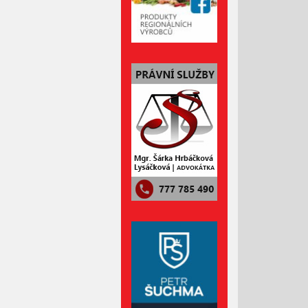
Červen 2023
Květen 2023
Duben 2023
Březen 2023
Únor 2023
Leden 2023
Prosinec 2022
Listopad 2022
Říjen 2022
Září 2022
Srpen 2022
Červenec 2022
Červen 2022
Květen 2022
Duben 2022