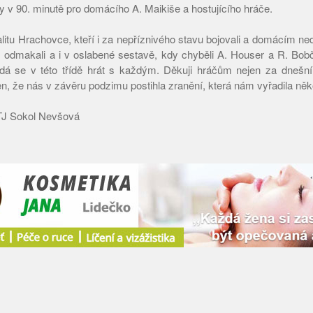
y v 90. minutě pro domácího A. Maikiše a hostujícího hráče.
itu Hrachovce, kteří i za nepříznivého stavu bojovali a domácím ned
 odmakali a i v oslabené sestavě, kdy chyběli A. Houser a R. Bobčí
 dá se v této třídě hrát s každým. Děkuji hráčům nejen za dnešní
n, že nás v závěru podzimu postihla zranění, která nám vyřadila něk
 TJ Sokol Nevšová