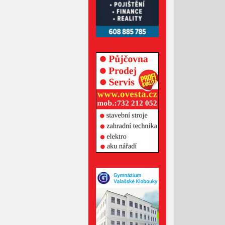
Březen 2022
Únor 2022
Leden 2022
Prosinec 2021
Listopad 2021
Říjen 2021
Září 2021
Srpen 2021
Červenec 2021
Červen 2021
Květen 2021
Duben 2021
Březen 2021
Únor 2021
Leden 2021