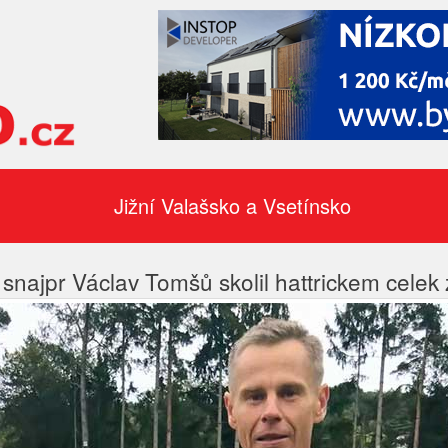
Jižní Valašsko a Vsetínsko
snajpr Václav Tomšů skolil hattrickem celek