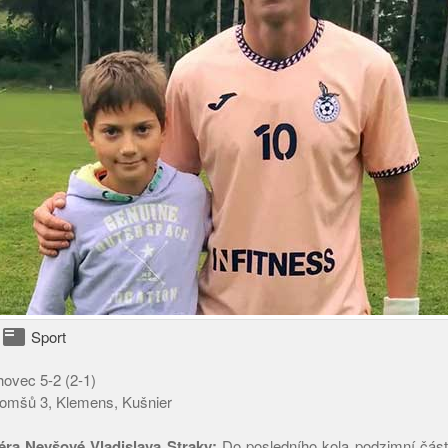
featured_play_list
Sport
ovec 5-2 (2-1)
omšů 3, Klemens, Kušnier
éra Nevšové Vladislava Straky:
Do posledního kola podzimní část