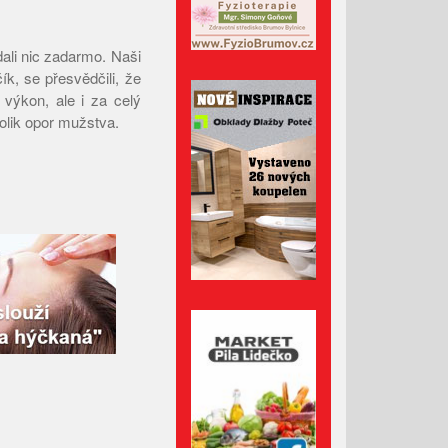
Říjen 2024
Září 2024
ali nic zadarmo. Naši
Srpen 2024
k, se přesvědčili, že
Červenec 2024
 výkon, ale i za celý
olik opor mužstva.
Červen 2024
Květen 2024
Duben 2024
Březen 2024
Únor 2024
Leden 2024
Prosinec 2023
Listopad 2023
Říjen 2023
Září 2023
Srpen 2023
Červenec 2023