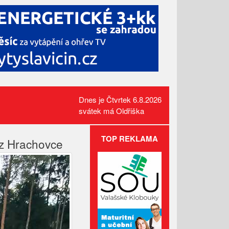
Dnes je Čtvrtek 6.8.2026
svátek má Oldřiška
TOP REKLAMA
 z Hrachovce
Administrativní budova z
Valašska patří mezi nejlepší
dřevostavby Evropy
Lávka pro pěší za hasičárnou
ve Valašských Kloboukách je
už hotová
Celní správa varuje před