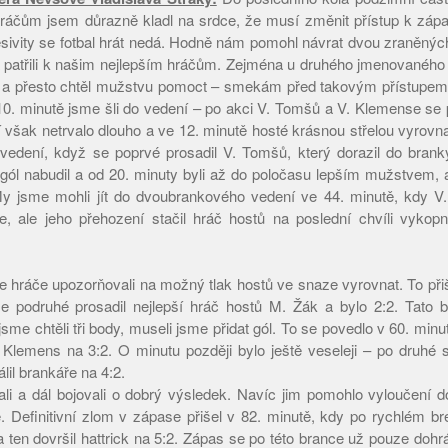
. Hráčům jsem důrazně kladl na srdce, že musí změnit přístup k záp
esivity se fotbal hrát nedá. Hodně nám pomohl návrat dvou zraněných
 patřili k našim nejlepším hráčům. Zejména u druhého jmenovaného
 a přesto chtěl mužstvu pomoct – smekám před takovým přístupem
0. minutě jsme šli do vedení – po akci V. Tomšů a V. Klemense se p
 však netrvalo dlouho a ve 12. minutě hosté krásnou střelou vyrovna
i vedení, když se poprvé prosadil V. Tomšů, který dorazil do brank
gól nabudil a od 20. minuty byli až do poločasu lepším mužstvem, 
My jsme mohli jít do dvoubrankového vedení ve 44. minutě, kdy V
, ale jeho přehození stačil hráč hostů na poslední chvíli vykopn
 hráče upozorňovali na možný tlak hostů ve snaze vyrovnat. To přiš
 podruhé prosadil nejlepší hráč hostů M. Žák a bylo 2:2. Tato b
me chtěli tři body, museli jsme přidat gól. To se povedlo v 60. minu
 Klemens na 3:2. O minutu později bylo ještě veseleji – po druhé 
álil brankáře na 4:2.
li a dál bojovali o dobrý výsledek. Navíc jim pomohlo vyloučení 
ě. Definitivní zlom v zápase přišel v 82. minutě, kdy po rychlém br
 ten dovršil hattrick na 5:2. Zápas se po této brance už pouze dohr