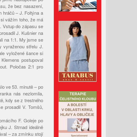
Leden 2026
asu, že bez nasazení,
Prosinec 2025
 hráčů – J. Foltýna a
 si vážím toho, že má
Listopad 2025
. Vstup do zápasu se
Říjen 2025
rosadil J. Kušnier na
Září 2025
li na 1:1. My jsme se
y vyraženou střelu J.
Srpen 2025
ale vyložené šance si
Červenec 2025
. Klemens postupoval
Červen 2025
out. Poločas 2:1 pro
Květen 2025
Duben 2025
lo ve 53. minutě – po
Březen 2025
ranka nás nezlomila,
tě, kdy se z trestného
Únor 2025
se prosadil V. Tomšů,
Leden 2025
Prosinec 2024
domácího F. Goleje po
ejku J. Strnad ideálně
Listopad 2024
ával – za zmínku stojí