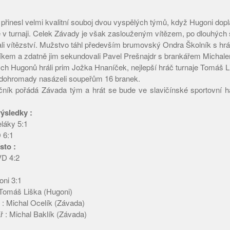
přinesl velmi kvalitní souboj dvou vyspělých týmů, když Hugoni dopla
 v turnaji. Celek Závady je však zaslouženým vítězem, po dlouhých š
li vítězství. Mužstvo táhl především brumovský Ondra Školník s h
kem a zdatně jim sekundovali Pavel Prešnajdr s brankářem Michal
ch Hugonů hráli prim Jožka Hnaníček, nejlepší hráč turnaje Tomáš L
 dohromady nasázeli soupeřům 16 branek.
ročník pořádá Závada tým a hrát se bude ve slavičínské sportovní h
ýsledky :
láky 5:1
 6:1
sto :
VD 4:2
ni 3:1
 Tomáš Liška (Hugoni)
c : Michal Ocelík (Závada)
ř : Michal Baklík (Závada)