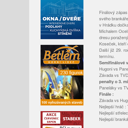
Finálový zápas 
svého brankáře
v Hrádku dočka
Michalem Ocelí
dresu poražený
Koseček, kteří
Další již 29. 
termínu.
Semifinálové v
Hugoni vs Pane
Závada vs TVD
penalty o 3. mí
Paneláky vs T
Finále :
Závada vs Hugo
Nejlepší hráč :
Nejlepší střele
Nejlepší branká