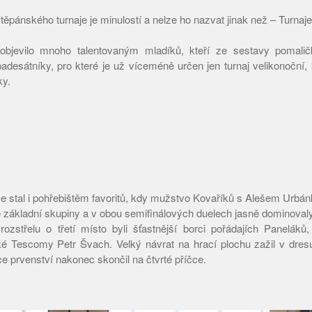
Štěpánského turnaje je minulostí a nelze ho nazvat jinak než – Turn
bjevilo mnoho talentovaným mladíků, kteří ze sestavy pomaličk
padesátníky, pro které je už víceméně určen jen turnaj velikonoční,
ky.
 se stal i pohřebištěm favoritů, kdy mužstvo Kovaříků s Alešem Urb
e základní skupiny a v obou semifinálových duelech jasně dominovaly
ozstřelu o třetí místo byli šťastnější borci pořádajích Paneláků,
nské Tescomy Petr Švach. Velký návrat na hrací plochu zažil v dres
ce prvenství nakonec skončil na čtvrté příčce.