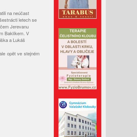
Červen 2023
tili na neúčast
Květen 2023
estnácti letech se
ráčem Jerevanu
Duben 2023
em Baklíkem. V
Březen 2023
iška a Lukáš
Únor 2023
ale opět ve stejném
Leden 2023
Prosinec 2022
Listopad 2022
Říjen 2022
Září 2022
Srpen 2022
Červenec 2022
Červen 2022
Květen 2022
Duben 2022