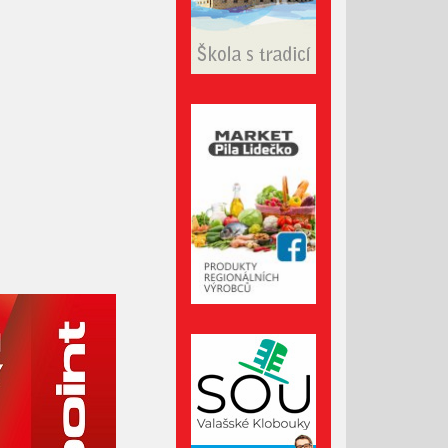
Březen 2022
Únor 2022
Leden 2022
Prosinec 2021
Listopad 2021
Říjen 2021
Září 2021
Srpen 2021
Červenec 2021
Červen 2021
Květen 2021
Duben 2021
Březen 2021
Únor 2021
Leden 2021