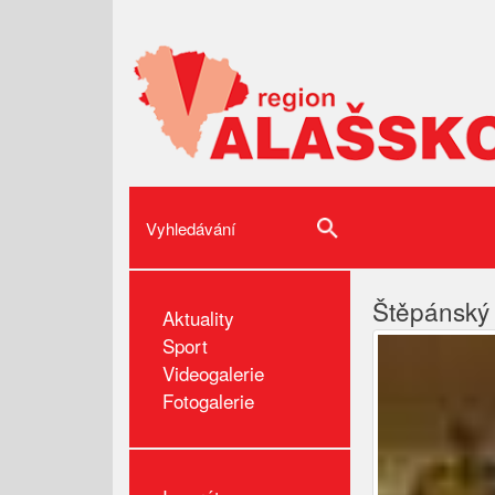
Štěpánský 
Aktuality
Sport
Videogalerie
Fotogalerie