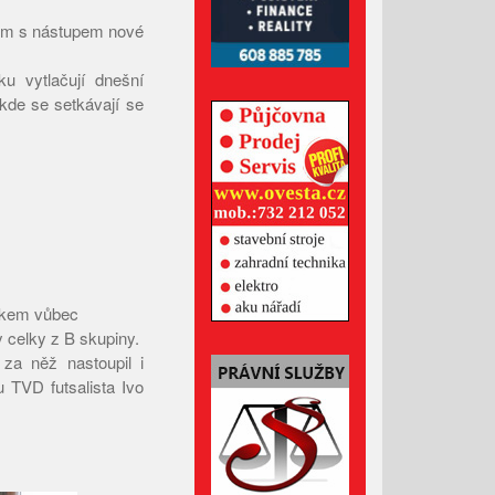
Leden 2026
ajem s nástupem nové
Prosinec 2025
u vytlačují dnešní
Listopad 2025
 kde se setkávají se
Říjen 2025
Září 2025
Srpen 2025
Červenec 2025
Červen 2025
Květen 2025
Duben 2025
ánkem vůbec
 celky z B skupiny.
Březen 2025
 za něž nastoupil i
Únor 2025
u TVD futsalista Ivo
Leden 2025
Prosinec 2024
Listopad 2024