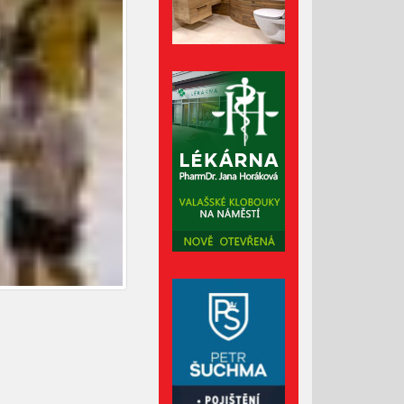
Lávka pro pěší za hasičárnou
ve Valašských Kloboukách je
už hotová
Celní správa varuje před
podvodnými e-maily
Srpen 2026
Červenec 2026
Červen 2026
Květen 2026
Duben 2026
Březen 2026
Únor 2026