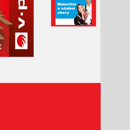
Prosinec 2020
Listopad 2020
Říjen 2020
Září 2020
Srpen 2020
Červenec 2020
Červen 2020
Květen 2020
Duben 2020
Březen 2020
Únor 2020
Leden 2020
Prosinec 2019
Listopad 2019
Říjen 2019