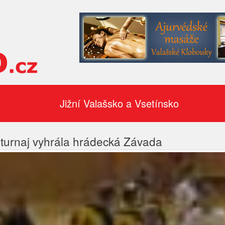
Jižní Valašsko a Vsetínsko
turnaj vyhrála hrádecká Závada