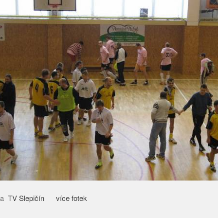
lpa
TV Slepičín
více fotek