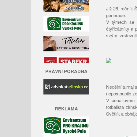
Již 28. ročník 
generace.
V týmech se o
čtyřicátníky a 
svými vrstevní
PRÁVNÍ PORADNA
Nedělní turnaj
nepostoupilo z
V penaltovém r
fotbalista zlí
REKLAMA
Světlík a obháj