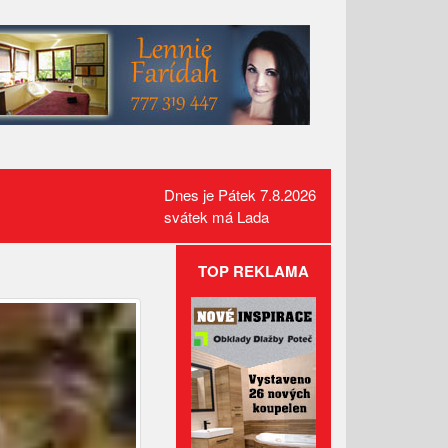
Dnes je Pátek 7.8.2026
svátek má Lada
TOP REKLAMA
Kamerový systém nově dohlíží
na skatepark v Luhačovicích
Přehled kulturních akcí v okolí
Administrativní budova z
Valašska patří mezi nejlepší
dřevostavby Evropy