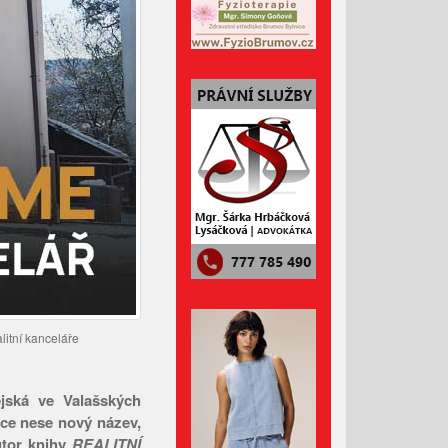
Přehled kulturních akcí v okolí
Administrativní budova z
Valašska patří mezi nejlepší
dřevostavby Evropy
Lávka pro pěší za hasičárnou
ve Valašských Kloboukách je
už hotová
Srpen 2026
Červenec 2026
litní kanceláře
Červen 2026
Květen 2026
ějská ve Valašských
ice nese nový název,
Duben 2026
utor knihy
REALITNÍ