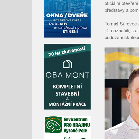
oficiální otevře
představy a pomo
Tomáš Surovec za
již naznačili, 
budování skuteč