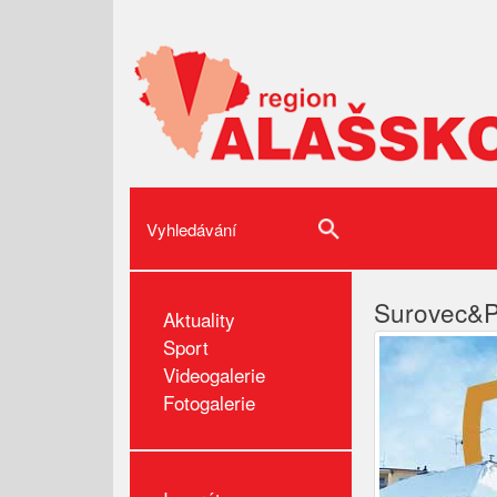
Surovec&Pa
Aktuality
Sport
Videogalerie
Fotogalerie