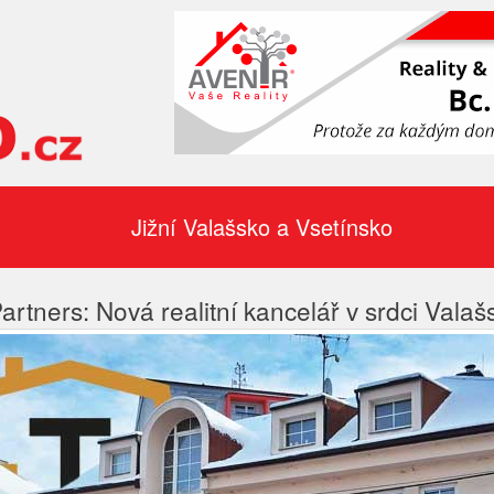
Jižní Valašsko a Vsetínsko
rtners: Nová realitní kancelář v srdci Vala