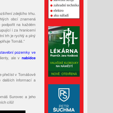
Květen 2022
Duben 2022
zšíření zdejšího trhu.
Březen 2022
ehlých obcí znamená
e podpořit na každém
Únor 2022
pující i za hranicemi
Leden 2022
í trh je rychlý a plný
oplňuje Tomáš.“
Prosinec 2021
Listopad 2021
stavební pozemky ve
Říjen 2021
lienty, ale v
nabídce
Září 2021
Srpen 2021
te přečíst v Tomášově
Červenec 2021
 dalších informací a
Červen 2021
Květen 2021
Tomáš Surovec a jeho
Duben 2021
ch cílů!
Březen 2021