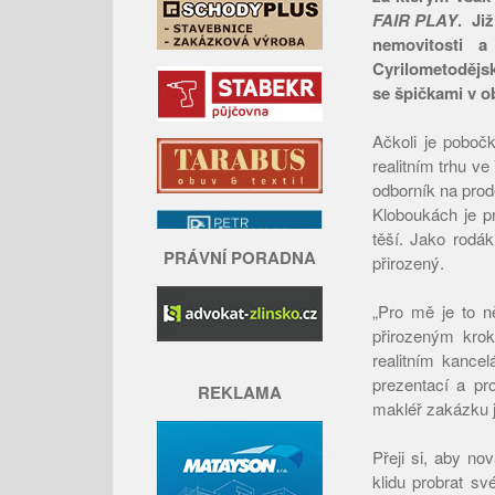
FAIR PLAY
. Ji
nemovitosti a
Cyrilometodějsk
se špičkami v o
Ačkoli je poboč
realitním trhu v
odborník na prod
Kloboukách je pr
těší. Jako rodák
PRÁVNÍ PORADNA
přirozený.
„Pro mě je to n
přirozeným kro
realitním kancel
prezentací a pr
REKLAMA
makléř zakázku je
Přeji si, aby no
klidu probrat sv