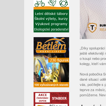
„Díky spolupráci
ještě efektivněji
o koupi nebo pro
kolegy, kteří vá
Nová pobočka Sur
dané situaci udě
vás, počítejte s
teprve za měsíc,
pomůžeme. Neváhej