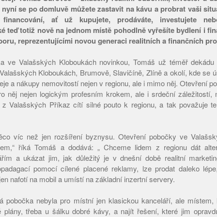
ž nyní se po domluvě můžete zastavit na kávu a probrat vaši sit
 financování, ať už kupujete, prodáváte, investujete ne
é teď totiž nově na jednom místě pohodlně vyřešíte bydlení i fin
boru, reprezentujícími novou generaci realitních a finančních pro
ka ve Valašských Kloboukách novinkou, Tomáš už téměř dekádu 
e Valašských Kloboukách, Brumově, Slavičíně, Zlíně a okolí, kde se 
eje a nákupy nemovitostí nejen v regionu, ale i mimo něj. Otevření 
o něj nejen logickým profesním krokem, ale i srdeční záležitostí,
 z Valašských Příkaz cítí silné pouto k regionu, a tak považuje t
ěco víc než jen rozšíření byznysu. Otevření pobočky ve Valašs
kem,“ říká Tomáš a dodává: „ Chceme lidem z regionu dát alter
ářím a ukázat jim, jak důležitý je v dnešní době realitní marketin
opadagací pomocí cílené placené reklamy, lze prodat daleko lépe
n nafotí na mobil a umístí na základní inzertní servery.
vá pobočka nebyla pro místní jen klasickou kanceláří, ale místem
é plány, třeba u šálku dobré kávy, a najít řešení, které jim oprav