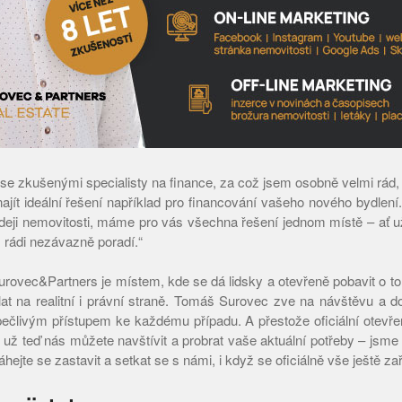
 se zkušenými specialisty na finance, za což jsem osobně velmi rá
 najít ideální řešení například pro financování vašeho nového bydlen
deji nemovitosti, máme pro vás všechna řešení jednom místě – ať 
m rádi nezávazně poradí.“
ovec&Partners je místem, kde se dá lidsky a otevřeně pobavit o t
lat na realitní i právní straně. Tomáš Surovec zve na návštěvu a 
 pečlivým přístupem ke každému případu. A přestože oficiální otev
 už teď nás můžete navštívit a probrat vaše aktuální potřeby – jsme
te se zastavit a setkat se s námi, i když se oficiálně vše ještě zař