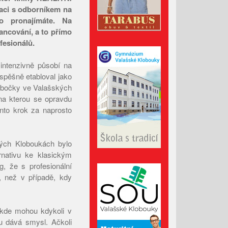
Březen 2026
uaci s odborníkem na
Únor 2026
bo pronajímáte. Na
ancování, a to přímo
Leden 2026
fesionálů.
Prosinec 2025
Listopad 2025
intenzivně působí na
úspěšně etabloval jako
Říjen 2025
pobočky ve Valašských
Září 2025
 na kterou se opravdu
Srpen 2025
ento krok za naprosto
Červenec 2025
Červen 2025
kých Kloboukách bylo
Květen 2025
nativu ke klasickým
g, že s profesionální
Duben 2025
, než v případě, kdy
Březen 2025
Únor 2025
, kde mohou kdykoli v
Leden 2025
du dává smysl. Ačkoli
Prosinec 2024