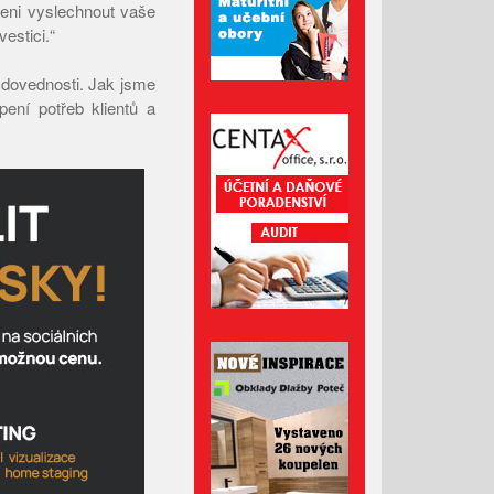
aveni vyslechnout vaše
Listopad 2024
estici.“
Říjen 2024
í dovednosti. Jak jsme
Září 2024
pení potřeb klientů a
Srpen 2024
Červenec 2024
Červen 2024
Květen 2024
Duben 2024
Březen 2024
Únor 2024
Leden 2024
Prosinec 2023
Listopad 2023
Říjen 2023
Září 2023