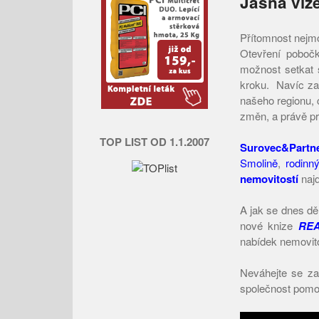
Jasná vize
Přítomnost nejmo
Otevření pobo
možnost setkat 
kroku. Navíc za 
našeho regionu, 
změn, a právě pr
TOP LIST OD 1.1.2007
Surovec&Partn
Smolině
,
rodinn
nemovitostí
najd
A jak se dnes dě
nové knize
REA
nabídek nemovit
Neváhejte se za
společnost pomoc