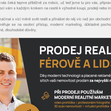
ní nás čeká teprve přibližně za měsíc, už teď jsme tu pro vás, připr
ci vám s každým krokem na cestě k výhodné koupi, prodeji nebo inv
čínal s vizí měnit svět realit a přinášet do něj víc než jen obchodn
zaměřuje se na osobní přístup, moderní marketing, důkladné pocho
né, dlouhodobé důvěry.