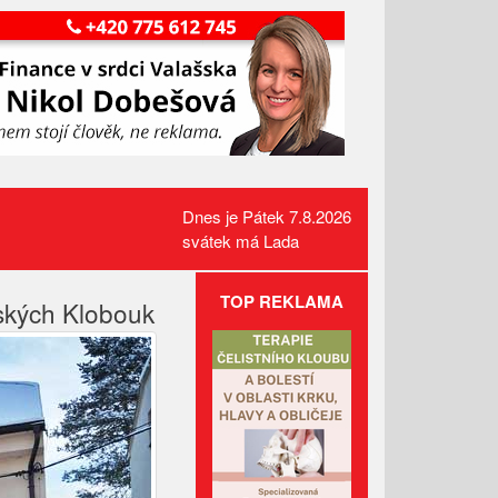
Dnes je Pátek 7.8.2026
svátek má Lada
TOP REKLAMA
šských Klobouk
Požár pole v Lidečku vznikl při
sklizňových pracích. Oheň
zastavili hasiči
Kamerový systém nově dohlíží
na skatepark v Luhačovicích