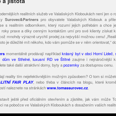
 a jistota
dernějších realitních služeb ve Valašských Kloboukách není jen o ro
čky
Surovec&Partners
pro obyvatele Valašských Klobouk a přil
se s realitním odborníkem, který rozumí jejich potřebám a chce j
roky praxe a díky cenným kontaktům umí pro své klienty získat ku
což mnohdy výrazně urychlí prodej za nejvyšší možnou cenu! „Realitn
oto je důležité mít někoho, kdo vám pomůže se v něm orientovat,“ d
ers
momentálně prodávají například
krásný byt v obci Horní Lideč
,
ý dům ve Střelné
,
luxusní RD ve Štítné
zaujme i nejnáročnější k
ete také další atraktivní domy, byty a
pozemky
za dostupnou cenu.
lají reality tím nejefektivnějším možným způsobem? O tom si může
LITNÍ FAIR PLAY
, nebo třeba v článcích na blogu, které kromě
ostí naleznete na stránkách
www.tomassurovec.cz
.
stavit ještě před oficiálním otevřením a zjistěte, jak vám může 
i na pobočce ve Valašských Kloboukách s dosažením vašich realitní