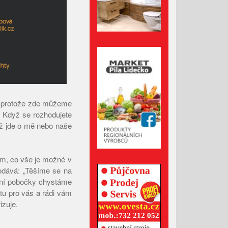
Srpen 2023
Červenec 2023
Červen 2023
Květen 2023
Duben 2023
Březen 2023
Únor 2023
d, protože zde můžeme
í. Když se rozhodujete
Leden 2023
už jde o mě nebo naše
Prosinec 2022
Listopad 2022
om, co vše je možné v
Říjen 2022
dodává: „Těšíme se na
Září 2022
ření pobočky chystáme
Srpen 2022
 tu pro vás a rádi vám
izuje.
Červenec 2022
Červen 2022