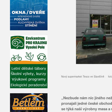
Nový supermarket Tesco ve Slavičíně f
„Nezbude nám nic jiného než 
pronajali jedné české obchodn
se týká naší výrobny masa a