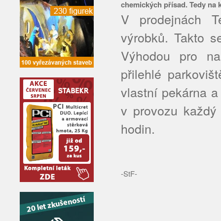
chemických přísad. Tedy na 
V prodejnách T
výrobků. Takto s
Výhodou pro nak
přilehlé parkoviš
vlastní pekárna a
v provozu každý 
hodin.
-StF-