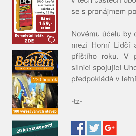
se s pronájmem poč
Novému účelu by ob
mezi Horní Lidčí 
příštího roku. V 
silnici spojující 
předpokládá v letn
-tz-