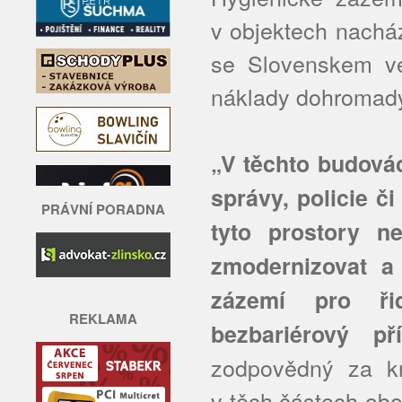
v objektech nachá
se Slovenskem ve
náklady dohromady
„V těchto budovác
správy, policie č
PRÁVNÍ PORADNA
tyto prostory n
zmodernizovat a 
zázemí pro ři
REKLAMA
bezbariérový pří
zodpovědný za kr
v těch částech obo