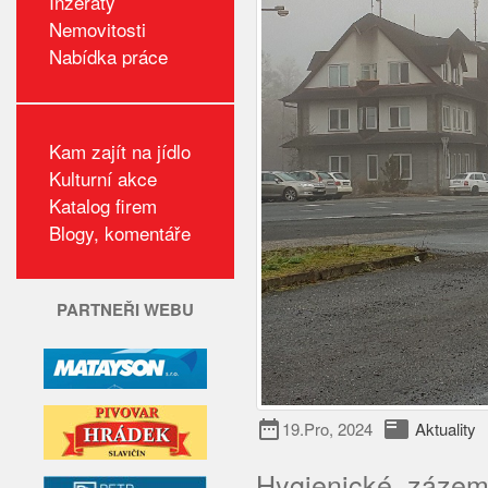
Inzeráty
Nemovitosti
Nabídka práce
Kam zajít na jídlo
Kulturní akce
Katalog firem
Blogy, komentáře
PARTNEŘI WEBU
date_range
featured_play_list
19.Pro, 2024
Aktuality
Hygienické zázemí