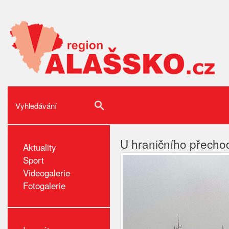
U hraničního přechod
Aktuality
Sport
Videogalerie
Fotogalerie