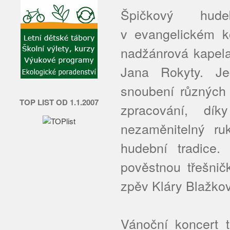
Špičkový hude
v evangelickém k
nadžánrová kapel
Jana Rokyty. Je
snoubení různých 
TOP LIST OD 1.1.2007
zpracování, dí
nezaměnitelný ru
hudební tradice.
pověstnou třešnič
zpěv Kláry Blažko
Vánoční koncert t