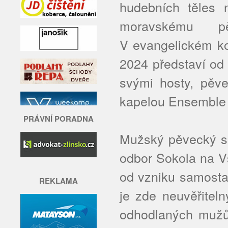
hudebních těles 
moravskému p
V evangelickém ko
2024 představí od
svými hosty, pěv
kapelou Ensemble F
PRÁVNÍ PORADNA
Mužský pěvecký sb
odbor Sokola na Vs
od vzniku samostat
REKLAMA
je zde neuvěřitel
odhodlaných mužů.