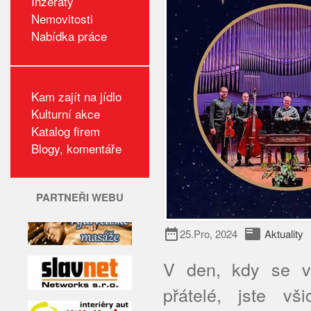
Inzeráty
Nemovitosti
Nabídka práce
Kam zajít na jídlo
Kulturní akce
Katalog firem
Blogy, komentáře
PARTNEŘI WEBU
date_range
featured_play_list
25.Pro, 2024
Aktuality
V den, kdy se v 
přátelé, jste vš