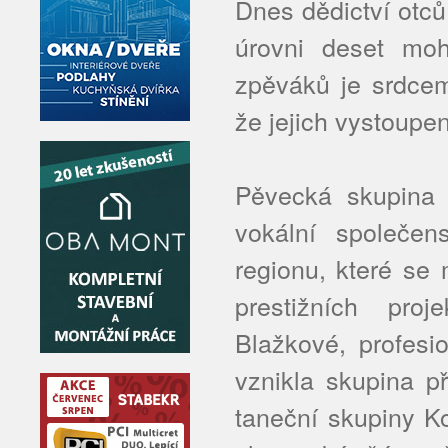
Dnes dědictví otců
úrovni deset mo
zpěváků je srdce
že jejich vystoupe
Pěvecká skupina B
vokální společe
regionu, které se
prestižních pr
Blažkové, profesi
vznikla skupina př
taneční skupiny Ko