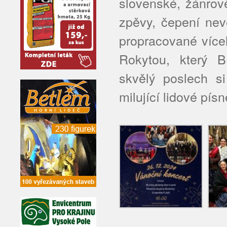
slovenské, žánrov
zpěvy, čepení nev
propracované více
Rokytou, který 
skvělý poslech s
milující lidové pís