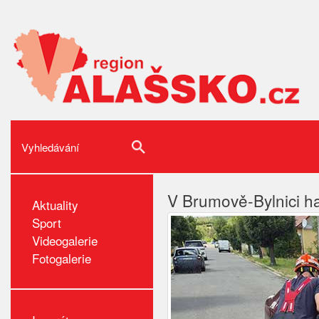
V Brumově-Bylnici ha
Aktuality
Sport
Videogalerie
Fotogalerie