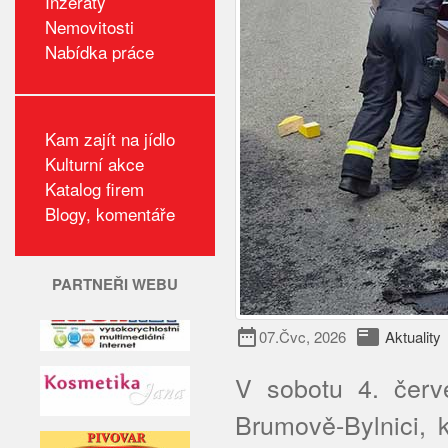
Inzeráty
Nemovitosti
Nabídka práce
Kam zajít na jídlo
Kulturní akce
Katalog firem
Blogy, komentáře
PARTNEŘI WEBU
date_range
featured_play_list
07.Čvc, 2026
Aktuality
V sobotu 4. červ
Brumově-Bylnici, 