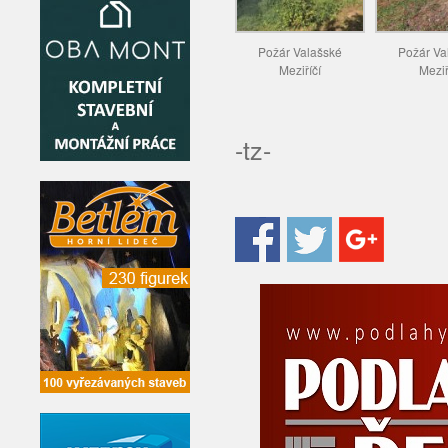
Požár Valašské
Požár Va
Meziříčí
Meziř
-tz-