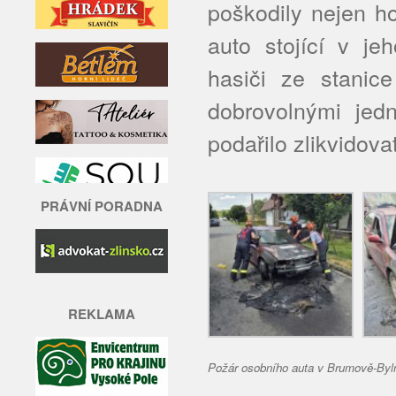
poškodily nejen ho
auto stojící v jeh
hasiči ze stanic
dobrovolnými jed
podařilo zlikvidova
PRÁVNÍ PORADNA
REKLAMA
Požár osobního auta v Brumově-Byln