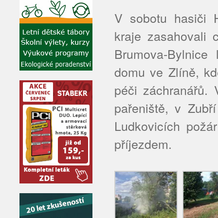
V sobotu hasiči 
kraje zasahovali 
Brumova-Bylnice 
domu ve Zlíně, kd
péči záchranářů. 
pařeniště, v Zubř
Ludkovicích požár
příjezdem.