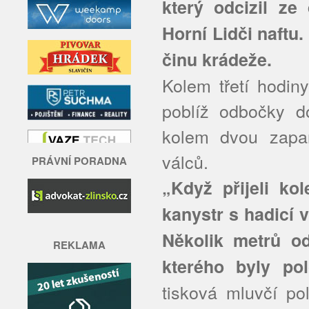
který odcizil ze
Horní Lidči naftu. 
činu krádeže.
Kolem třetí hodin
poblíž odbočky d
kolem dvou zapar
válců.
PRÁVNÍ PORADNA
„Když přijeli ko
kanystr s hadicí 
Několik metrů od
REKLAMA
kterého byly po
tisková mluvčí po