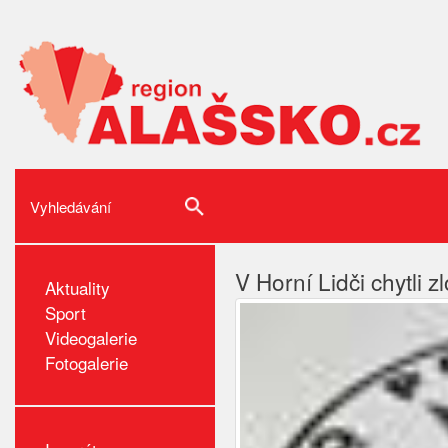
V Horní Lidči chytli z
Aktuality
Sport
Videogalerie
Fotogalerie