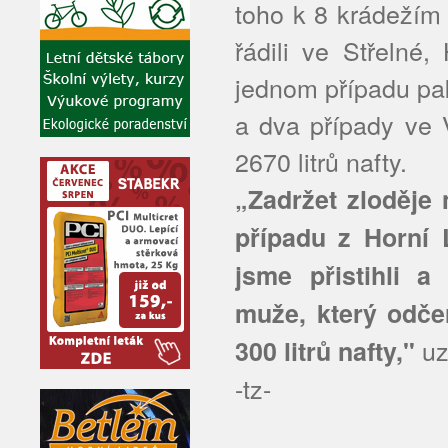
toho k 8 krádežím d
řádili ve Střelné
jednom případu pak
a dva případy ve 
2670 litrů nafty.
„Zadržet zloděje
případu z Horní 
jsme přistihli a
muže, který odče
uz
300 litrů nafty,"
-tz-