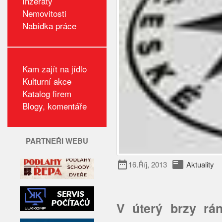
Inzeráty
Nemovitosti
Nabídka práce
Kam zajít na jídlo
Kulturní akce
Katalog firem
Blogy, komentáře
PARTNEŘI WEBU
date_range
featured_play_list
16.Říj, 2013
Aktuality
V úterý brzy rán