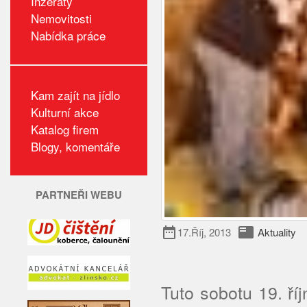
Inzeráty
Nemovitosti
Nabídka práce
Kam zajít na jídlo
Kulturní akce
Katalog firem
Blogy, komentáře
PARTNEŘI WEBU
date_range
featured_play_list
17.Říj, 2013
Aktuality
Tuto sobotu 19. ř