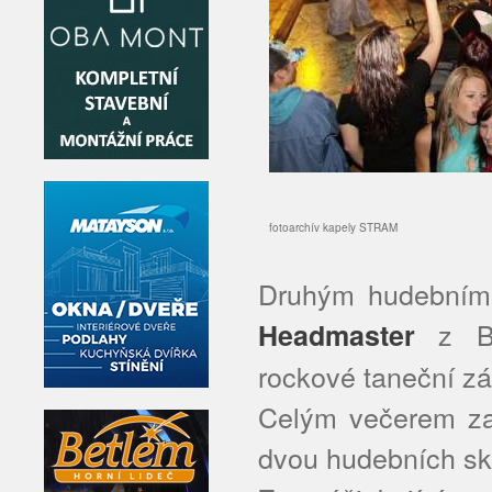
fotoarchív kapely STRAM
Druhým hudebním 
z Bru
Headmaster
rockové taneční zá
Celým večerem zaz
dvou hudebních sk