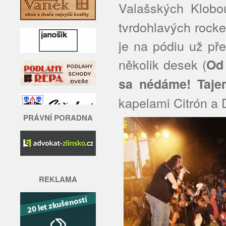
Valašských Klobo
tvrdohlavých rocke
je na pódiu už pře
několik desek (
Od 
sa nédáme! Taje
kapelami Citrón a
PRÁVNÍ PORADNA
REKLAMA