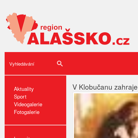
V Klobučanu zahraj
Aktuality
Sport
Videogalerie
Fotogalerie