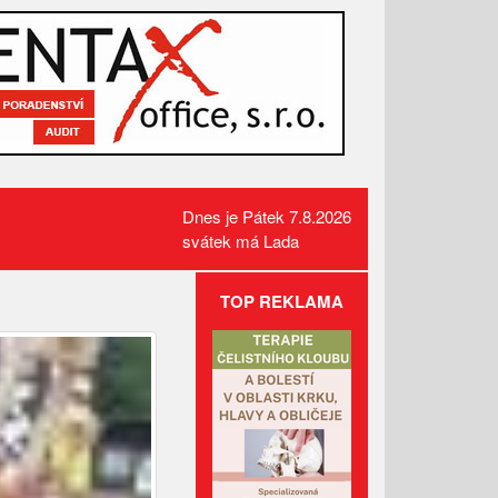
Dnes je Pátek 7.8.2026
svátek má Lada
TOP REKLAMA
Požár pole v Lidečku vznikl při
sklizňových pracích. Oheň
zastavili hasiči
Kamerový systém nově dohlíží
na skatepark v Luhačovicích
Přehled kulturních akcí v okolí