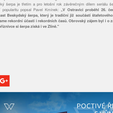
ký šerpa je třetím a pro letošní rok závěrečným dílem seriálu 
cí popularitu popsal Pavel Kmínek:
„V Ostravici proběhl 26. če
st Beskydský šerpa, který je tradiční již součástí štafetovéh
sme rekordní účasti i rekordních časů. Obrovský zájem byl i o 
říznivce si šerpa získá i ve Zlíně."