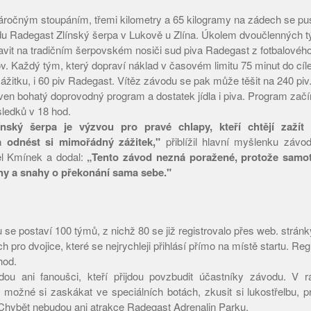
áročným stoupáním, třemi kilometry a 65 kilogramy na zádech se pus
du Radegast Zlínský šerpa v Lukově u Zlína. Úkolem dvoučlenných 
ravit na tradičním šerpovském nosiči sud piva Radegast z fotbalového 
v. Každý tým, který dopraví náklad v časovém limitu 75 minut do cíl
žitku, i 60 piv Radegast. Vítěz závodu se pak může těšit na 240 piv
aven bohatý doprovodný program a dostatek jídla i piva. Program začí
ledků v 18 hod.
ínský šerpa je výzvou pro pravé chlapy, kteří chtějí zaží
a odnést si mimořádný zážitek,"
přiblížil hlavní myšlenku záv
l Kmínek a dodal:
„Tento závod nezná poražené, protože samot
y a snahy o překonání sama sebe."
 se postaví 100 týmů, z nichž 80 se již registrovalo přes web. stránk
h pro dvojice, které se nejrychleji přihlásí přímo na místě startu. Re
hod.
dou ani fanoušci, kteří přijdou povzbudit účastníky závodu. V 
možné si zaskákat ve speciálních botách, zkusit si lukostřelbu, p
 Chybět nebudou ani atrakce Radegast Adrenalin Parku.