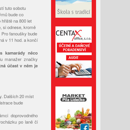
tí tuto sobotu
Leden 2026
týmů bude co
Prosinec 2025
hřiště na 800 let
Listopad 2025
e, si odnese, kromě
. Pro fanoušky bude
Říjen 2025
ná v 11 hod. a končí
Září 2025
Srpen 2025
t s kamarády něco
odu manažer značky
Červenec 2025
ná účast v něm je
Červen 2025
Květen 2025
Duben 2025
Březen 2025
y. Dalších 20 míst
gistrace bude
Únor 2025
Leden 2025
rámci doprovodného
Prosinec 2024
rocházku po laně či
Listopad 2024