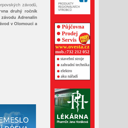
šerpovských závodů,
Říjen 2024
rvna druhý ročník
Září 2024
o závodu Adrenalin
závod v Olomouci a
Srpen 2024
Červenec 2024
Červen 2024
Květen 2024
Duben 2024
Březen 2024
Únor 2024
Leden 2024
Prosinec 2023
Listopad 2023
Říjen 2023
Září 2023
Srpen 2023