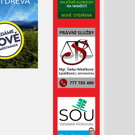
Červenec 2023
Červen 2023
Květen 2023
Duben 2023
Březen 2023
Únor 2023
Leden 2023
Prosinec 2022
Listopad 2022
Říjen 2022
Září 2022
Srpen 2022
Červenec 2022
Červen 2022
Květen 2022