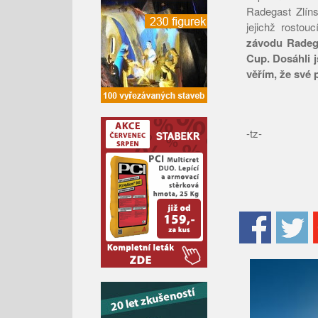
Radegast Zlíns
jejichž rostou
závodu Radega
Cup. Dosáhli j
věřím, že své p
-tz-