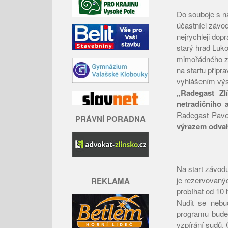
Do souboje s n
účastníci závo
nejrychleji dop
starý hrad Luko
mimořádného zá
na startu připr
vyhlášením výs
„Radegast Zl
netradičního 
Radegast Pave
PRÁVNÍ PORADNA
výrazem odvah
Na start závodu
je rezervovanýc
REKLAMA
probíhat od 10 
Nudit se nebu
programu bude 
vzpírání sudů.