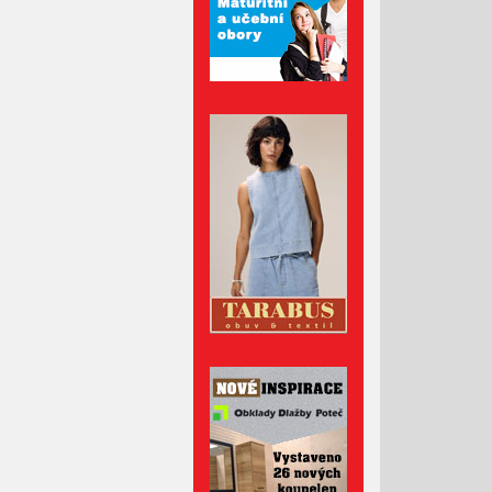
Duben 2022
Březen 2022
Únor 2022
Leden 2022
Prosinec 2021
Listopad 2021
Říjen 2021
Září 2021
Srpen 2021
Červenec 2021
Červen 2021
Květen 2021
Duben 2021
Březen 2021
Únor 2021