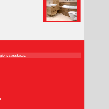
Leden 2021
Prosinec 2020
Listopad 2020
Říjen 2020
Září 2020
Srpen 2020
Červenec 2020
Červen 2020
gionvalassko.cz
Květen 2020
Duben 2020
Březen 2020
Únor 2020
Leden 2020
Prosinec 2019
a
Listopad 2019
Říjen 2019