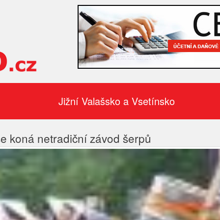
Jižní Valašsko a Vsetínsko
e koná netradiční závod šerpů