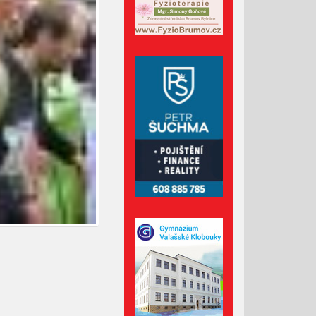
Administrativní budova z
Valašska patří mezi nejlepší
dřevostavby Evropy
Lávka pro pěší za hasičárnou
ve Valašských Kloboukách je
už hotová
Srpen 2026
Červenec 2026
Červen 2026
Květen 2026
Duben 2026
Březen 2026
Únor 2026