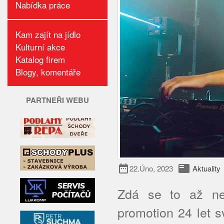
Nabídka práce
Kam zajít na jídlo
Kulturní akce
Katalog firem
Blogy, komentáře
PARTNEŘI WEBU
date_range
featured_play_list
22.Úno, 2023
Aktuality
Zdá se to až neu
promotion 24 let s