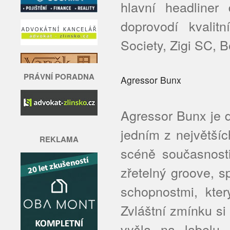
hlavní headliner
doprovodí kvalit
Society, Zigi SC, B
PRÁVNÍ PORADNA
Agressor Bunx
Agressor Bunx je d
jedním z největší
REKLAMA
scéně současnosti.
zřetelný groove, 
schopnostmi, kter
Zvláštní zmínku si
vyšla na labelu