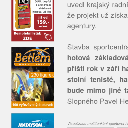
uvedl krajský radn
že projekt už získ
agentury.
Stavba sportcentr
hotová základov
příští rok v září 
stolní tenisté, h
bude mimo jiné t
Slopného Pavel He
Vizualizace multifunkční sportovní 