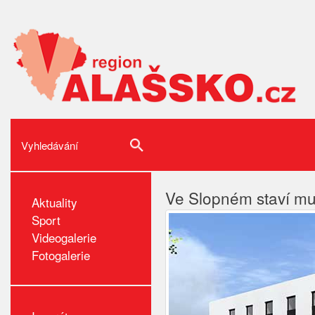
Ve Slopném staví mul
Aktuality
Sport
Videogalerie
Fotogalerie