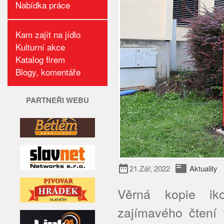
Nabídka práce
Kam zajít na jídlo
Kulturní akce
Katalog firem
Blogy, komentáře
PARTNEŘI WEBU
date_range
featured_play_list
21.Zář, 2022
Aktuality
Věrná kopie iko
zajímavého čtení 