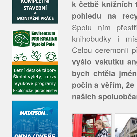
k četbě knižních 
pohledu na recy
Spolu ním přestř
knihobudky i mís
Celou ceremonii př
vyšlo vskutku an
bych chtěla jmé
počin a věřím, že
našich spoluobča