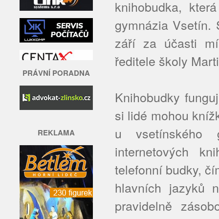
knihobudka, kter
gymnázia Vsetín. S
září za účasti m
ředitele školy Mart
PRÁVNÍ PORADNA
Knihobudky funguj
si lidé mohou kníž
u vsetínského g
REKLAMA
internetových kn
telefonní budky, čí
hlavních jazyků 
pravidelně zásobo