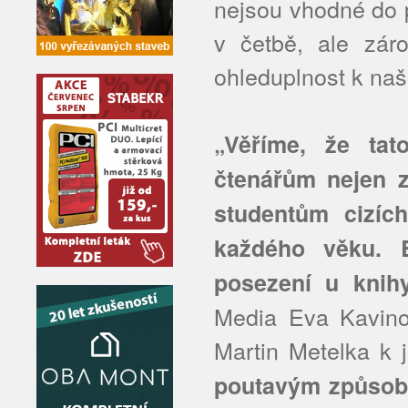
nejsou vhodné do p
v četbě, ale zár
ohleduplnost k naš
„Věříme, že ta
čtenářům nejen z
studentům cizích
každého věku. 
posezení u knihy
Media Eva Kavino
Martin Metelka k 
poutavým způsobem