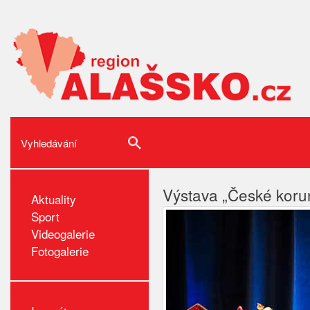
Výstava „České korun
Aktuality
Sport
Videogalerie
Fotogalerie