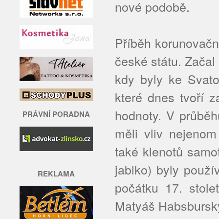
nové podobě.
Příběh korunovačn
české státu. Začal
kdy byly ke Svato
které dnes tvoří z
hodnoty. V průběhu
PRÁVNÍ PORADNA
měli vliv nejeno
také klenotů samo
jablko) byly použ
REKLAMA
počátku 17. stole
Matyáš Habsburský.