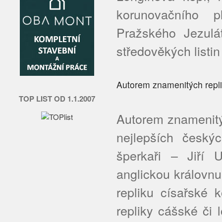
korunovačního pl
Pražského Jezulát
středověkých listin 
Autorem znamenitých repli
TOP LIST OD 1.1.2007
Autorem znamenitý
nejlepších český
šperkaři – Jiří U
anglickou královnu 
repliku císařské 
repliky cášské či