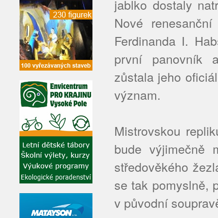
jablko dostaly na
Nové renesanční 
Ferdinanda I. Hab
první panovník a
zůstala jeho oficiá
význam.
Mistrovskou repli
bude výjimečně m
středověkého žezl
se tak pomyslně, p
v původní souprav