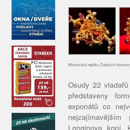
Mistrovská repliku Českých korunov
Osudy 22 vladařů 
představeny for
exponátů co nejvě
nejzajímavější
Longinova kopí, 