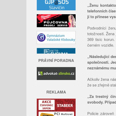
„Ženu kontaktov
telefonních číse
jí to přinese v
Podvodníci ženu
totožnosti. Žena
369 tisíc korun
černém vozidle.
„Následující den
PRÁVNÍ PORADNA
společnosti. Je
neznámému muž
Ačkoliv žena násl
že se zřejmě stal
REKLAMA
„Za trestný či
svobody. Přípa
Policie zároveň