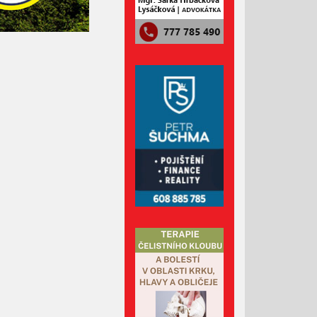
Červenec 2023
Červen 2023
Květen 2023
Duben 2023
Březen 2023
Únor 2023
Leden 2023
Prosinec 2022
Listopad 2022
Říjen 2022
Září 2022
Srpen 2022
Červenec 2022
Červen 2022
Květen 2022