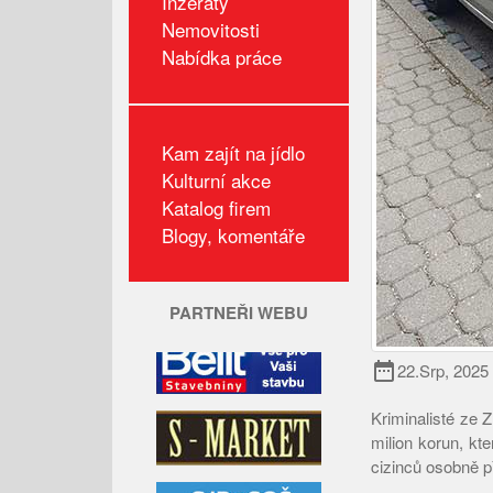
Inzeráty
Nemovitosti
Nabídka práce
Kam zajít na jídlo
Kulturní akce
Katalog firem
Blogy, komentáře
PARTNEŘI WEBU
date_range
22.Srp, 2025
Kriminalisté ze Z
milion korun, kte
cizinců osobně