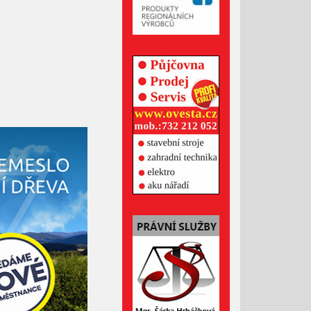
Říjen 2024
Září 2024
Srpen 2024
Červenec 2024
Červen 2024
Květen 2024
Duben 2024
Březen 2024
Únor 2024
Leden 2024
Prosinec 2023
Listopad 2023
Říjen 2023
Září 2023
Srpen 2023