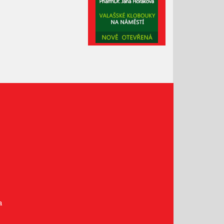
Leden 2021
Prosinec 2020
Listopad 2020
Říjen 2020
Září 2020
Srpen 2020
Červenec 2020
Červen 2020
Květen 2020
Duben 2020
Březen 2020
Únor 2020
Leden 2020
Prosinec 2019
a
Listopad 2019
Říjen 2019