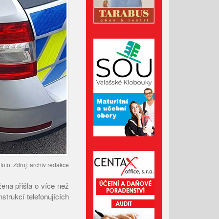
Administrativní budova z
Valašska patří mezi nejlepší
dřevostavby Evropy
Lávka pro pěší za hasičárnou
ve Valašských Kloboukách je
už hotová
Srpen 2026
Červenec 2026
Červen 2026
 foto. Zdroj: archiv redakce
Květen 2026
 žena přišla o více než
Duben 2026
strukcí telefonujících
Březen 2026
Únor 2026