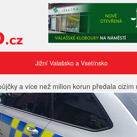
Jižní Valašsko a Vsetínsko
 půjčky a více než milion korun předala cizí