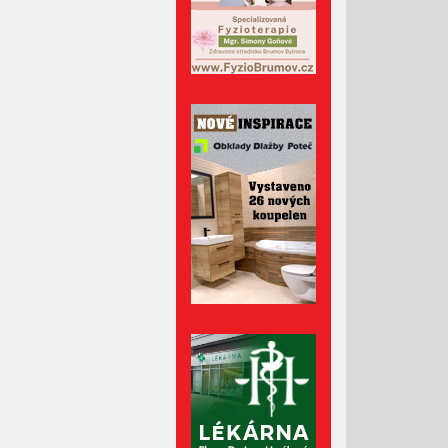
Duben 2022
Březen 2022
Únor 2022
Leden 2022
Prosinec 2021
Listopad 2021
Říjen 2021
Září 2021
Srpen 2021
Červenec 2021
Červen 2021
Květen 2021
Duben 2021
Březen 2021
Únor 2021