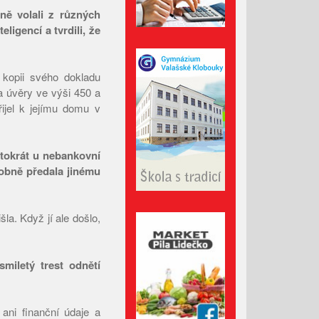
aně volali z různých
Leden 2026
ligencí a tvrdili, že
Prosinec 2025
Listopad 2025
 kopii svého dokladu
Říjen 2025
a úvěry ve výši 450 a
Září 2025
ijel k jejímu domu v
Srpen 2025
Červenec 2025
entokrát u nebankovní
Červen 2025
osobně předala jinému
Květen 2025
Duben 2025
šla. Když jí ale došlo,
Březen 2025
Únor 2025
miletý trest odnětí
Leden 2025
Prosinec 2024
ani finanční údaje a
Listopad 2024