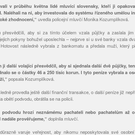
ali v průběhu května lidé mluvící slovensky, kteří ji opakov
l. Naléhali na ni, aby investovala do systému řízeného umělou inte
ysoké zhodnocení,“
uvedla policejní mluvčí Monika Kozumplíková.
 přesvědčili, aby si za tímto účelem vzala půjčky a zaslala jim
 jejich pokyny bohužel uposlechla – nejprve si u své banky vzala dv
. Hotovost následně vybrala z bankomatu a předala muži, který př
 ji další volající přesvědčil, aby si sjednala další dvě půjčky, t
dnalo se o částky 46 a 250 tisíc korun. I tyto peníze vybrala a 
i,“
popsala Kozumplíková.
edně provedla ještě další finanční transakce, o další peníze již nepři
a obětí podvodu, obrátila se na policii.
n podvodu hrozí neznámému pachateli nebo pachatelům až os
d nadále prověřujeme,“
doplnila mluvčí.
 důrazně varuje veřejnost, aby nikomu neposkytovala své osobní 