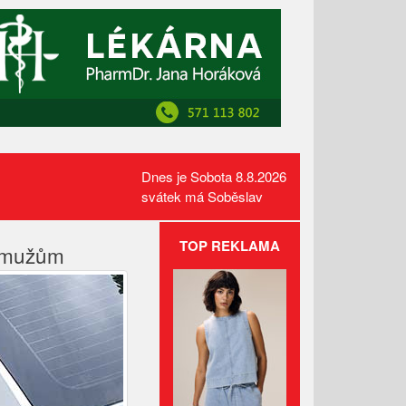
Dnes je Sobota 8.8.2026
svátek má Soběslav
TOP REKLAMA
m mužům
Požár pole v Lidečku vznikl při
sklizňových pracích. Oheň
zastavili hasiči
Kamerový systém nově dohlíží
na skatepark v Luhačovicích
Přehled kulturních akcí v okolí