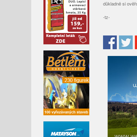
důkladně si ověř
-tz-