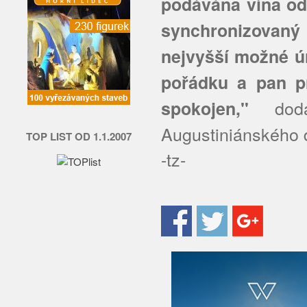
podávána vína od 
synchronizovaný 
nejvyšší možné úr
pořádku a pan pr
dodá
spokojen,"
Augustiniánského
TOP LIST OD 1.1.2007
-tz-