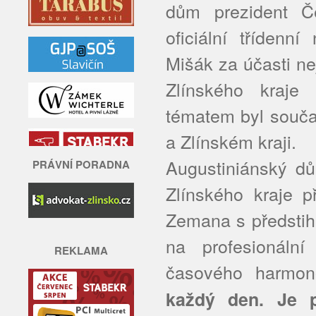
dům prezident Č
oficiální třídenn
Mišák za účasti n
Zlínského kraje 
tématem byl souča
a Zlínském kraji.
Augustiniánský dů
PRÁVNÍ PORADNA
Zlínského kraje p
Zemana s předstih
na profesionální
REKLAMA
časového harmo
každý den. Je p