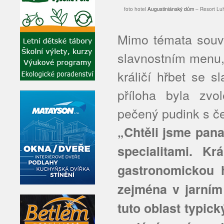
foto hotel
Augustiniánský dům
– Resort Lu
Mimo témata souvi
slavnostním menu,
králičí hřbet se 
příloha byla zvo
pečený pudink s č
„Chtěli jsme pana
specialitami. K
gastronomickou h
zejména v jarním 
tuto oblast typic