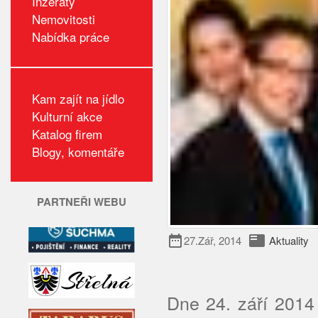
Inzeráty
Nemovitosti
Nabídka práce
Kam zajít na jídlo
Kulturní akce
Katalog firem
Blogy, komentáře
PARTNEŘI WEBU
date_range
featured_play_list
27.Zář, 2014
Aktuality
Dne 24. září 2014 