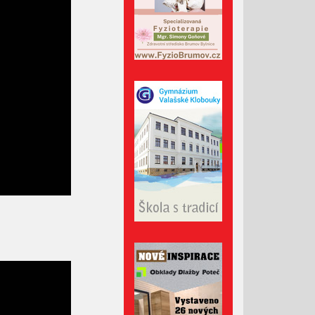
Srpen 2023
Červenec 2023
Červen 2023
Květen 2023
Duben 2023
Březen 2023
Únor 2023
Leden 2023
Prosinec 2022
Listopad 2022
Říjen 2022
Září 2022
Srpen 2022
Červenec 2022
Červen 2022
Květen 2022