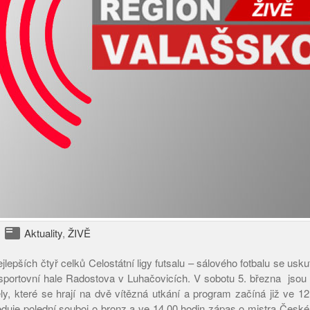
featured_play_list
Aktuality
,
ŽIVĚ
ejlepších čtyř celků Celostátní ligy futsalu – sálového fotbalu se usk
sportovní hale Radostova v Luhačovicích. V sobotu 5. března jsou
ly, které se hrají na dvě vítězná utkání a program začíná již ve 12
duje polední souboj o bronz a ve 14,00 hodin zápas o mistra České r