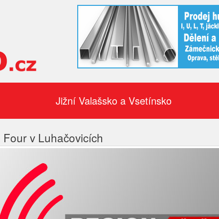
Jižní Valašsko a Vsetínsko
l Four v Luhačovicích