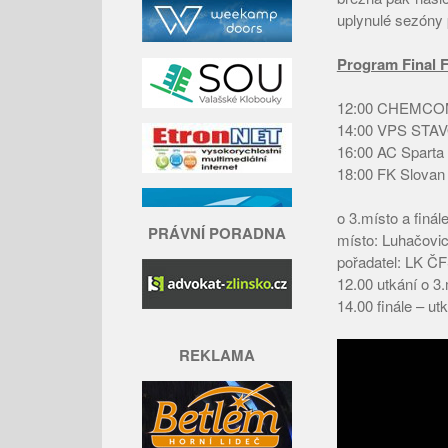
uplynulé sezóny 
Program Final F
12:00 CHEMCOM
14:00 VPS STAV
16:00 AC Spar
18:00 FK Slova
o 3.místo a finál
PRÁVNÍ PORADNA
místo: Luhačovi
pořadatel: LK ČF
12.00 utkání o 3
14.00 finále – ut
REKLAMA