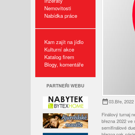
Inzeráty
Nemovitosti
Nabídka práce
Kam zajít na jídlo
Kulturní akce
Katalog firem
Blogy, komentáře
PARTNEŘI WEBU
date_range
03.Bře, 2022
Finálový turnaj n
března 2022 ve 
semifinálové due
března pak násle