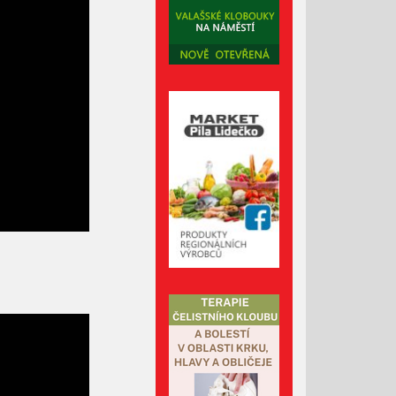
Listopad 2024
Říjen 2024
Září 2024
Srpen 2024
Červenec 2024
Červen 2024
Květen 2024
Duben 2024
Březen 2024
Únor 2024
Leden 2024
Prosinec 2023
Listopad 2023
Říjen 2023
Září 2023