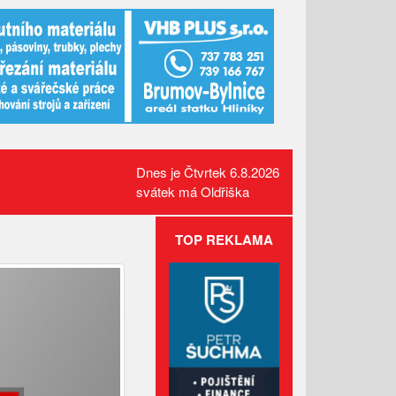
Dnes je Čtvrtek 6.8.2026
svátek má Oldřiška
TOP REKLAMA
Administrativní budova z
Valašska patří mezi nejlepší
dřevostavby Evropy
Lávka pro pěší za hasičárnou
ve Valašských Kloboukách je
už hotová