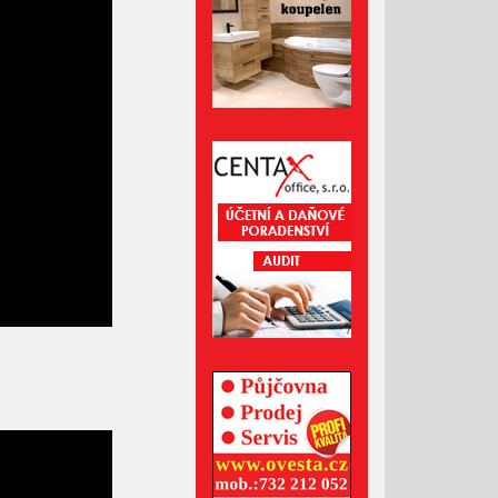
Duben 2022
Březen 2022
Únor 2022
Leden 2022
Prosinec 2021
Listopad 2021
Říjen 2021
Září 2021
Srpen 2021
Červenec 2021
Červen 2021
Květen 2021
Duben 2021
Březen 2021
Únor 2021