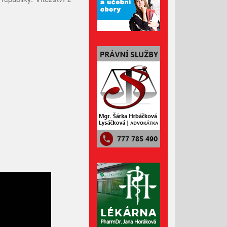
Únor 2026
Leden 2026
Prosinec 2025
Listopad 2025
Říjen 2025
Září 2025
Srpen 2025
Červenec 2025
Červen 2025
Květen 2025
Duben 2025
Březen 2025
Únor 2025
Leden 2025
Prosinec 2024