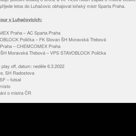
přijede letos do Luhačovic obhajovat loňský mistr Sparta Praha.
our v Luhačovicích:
EX Praha – AC Sparta Praha
OBLOCK Polička – FK Slovan ŠH Moravská Třebová
ta Praha – CHEMCOMEX Praha
n ŠH Moravská Třebová – VPS STAVOBLOCK Polička
e play off, datum: neděle 6.3.2022
ce, SH Radostova
SF – futsal
.místo
kání o mistra ČR