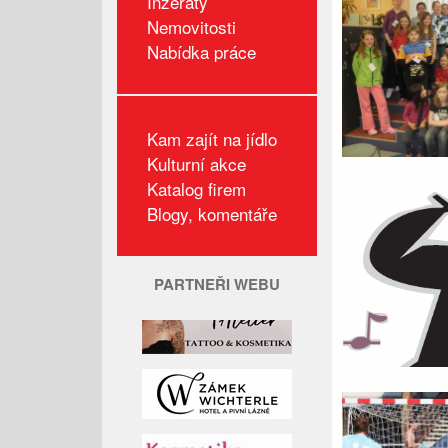
Inzeráty
Nemovitosti
Nabídka práce
Kam zajít na jídlo
Kulturní akce
Katalog firem
Blogy, komentáře
PARTNEŘI WEBU