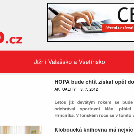
Jižní Valašsko a Vsetínsko
HOPA bude chtít získat opět d
AKTUALITY
3. 7. 2012
Letos již devátým rokem se bud
odehrávat sportovní klání přáte
Hrnčiříka. V loňském roce se v tomto
utkalo osmnáct tříčlenných družstev.
Pořadatelé se těší i letos na bohatou úča
Kloboucká knihovna má nejvíc