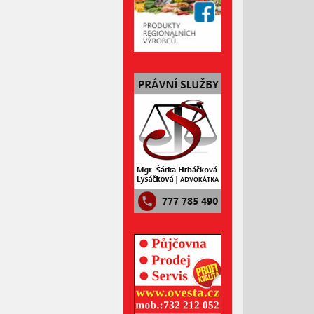
Březen 2022
Únor 2022
u.eu
nebo k vyzvednutí
Leden 2022
etní, kde se vyplněné
Prosinec 2021
 2012.
Listopad 2021
 vybraného termínu.
 nebo 720 109 730
Říjen 2021
osmatřicetiletá žena z
Září 2021
místa nehody vrtulník
ačí pozorovatelna,
Srpen 2021
ouška u řidiče, který
la negativní,"
dodala
Červenec 2021
nadále vyšetřují. Za
Červen 2021
registrace, byl zapojený
Květen 2021
, zaříkávání, let na
Duben 2021
Březen 2021
, loutkové divadlo,
Únor 2021
Leden 2021