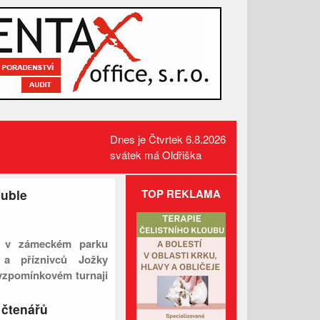
Dnes je Čtvrtek 6.8.2026
svátek má Oldřiška
ouble
TOP REKLAMA
Administrativní budova z
Valašska patří mezi nejlepší
e v zámeckém parku
dřevostavby Evropy
l a příznivců Jožky
Lávka pro pěší za hasičárnou
 vzpomínkovém turnaji
ve Valašských Kloboukách je
už hotová
st hráčských trojic i na
 čtenářů
Celní správa varuje před