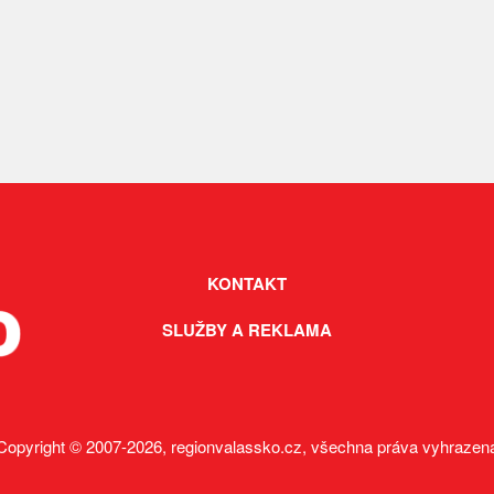
4.
den Sportu (sportovní hry, hodinka
míčové hry...)
5.
den Zdraví (kurz první pomoci, 
možnost získat
průkaz záchranáře...)
KONTAKT
-red-
SLUŽBY A REKLAMA
Copyright © 2007-2026, regionvalassko.cz, všechna práva vyhrazen