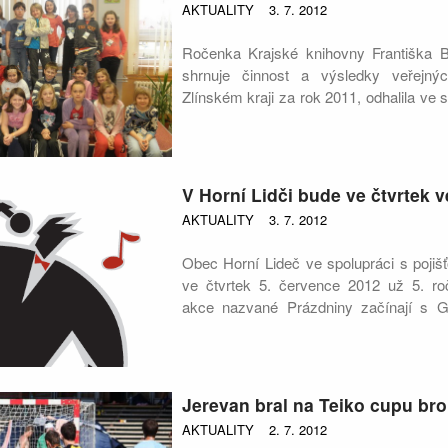
povzbuzování diváků, a to v sobotu
AKTUALITY
3. 7. 2012
zámeckém parku v kuželně a na antukov
Minulý ročník - článek.
Ročenka Krajské knihovny Františka Ba
shrnuje činnost a výsledky veřejn
Zlínském kraji za rok 2011, odhalila ve 
významné prvenství. Městská knihov
dokázala v uplynulém roce přilákat tol
podílu z celkového obyvatelstva předs
kraje a s celkovými 33,6% se umís
V Horní Lidči bude ve čtvrtek v
pomyslného žebříčku. Druhá uhersk
AKTUALITY
3. 7. 2012
Bedřicha Beneše Buchlovana má mezi ob
třetí Masarykova veřejná knihovna Vset
Obec Horní Lideč ve spolupráci s pojiš
„Pro návštěvníky jsme v minulém 
ve čtvrtek 5. července 2012 už 5. roč
kulturních a společenských akcí, takž
akce nazvané Prázdniny začínají s G
že bezmála každý třetí den se u nás 
areálu v Horním Lidči. Přijměte pozvánku
Celkem jsme registrovali 1702 čt
si můžete sami zasportovat či zazpívat v
dětském oddělení, a tito čtenář
Plakát akce zde.
uskutečnili téměř 35 tisíc návštěv,"
pov
Program :
foto archiv pořadatelů
...další fotky
Jerevan bral na Teiko cupu br
Dorňáková. V obou odděleních pak byl
10:00 - 18:00
71 296 knih a časopisů.
AKTUALITY
2. 7. 2012
Generali cup
/turnaj v malé kopané/
-kos-