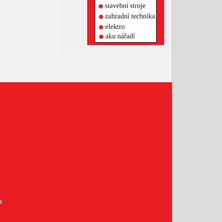
 tance, fotbal,
Prosinec 2020
Listopad 2020
záchranná akce a
Říjen 2020
Září 2020
Srpen 2020
Červenec 2020
Červen 2020
Květen 2020
Duben 2020
Březen 2020
Únor 2020
Leden 2020
Prosinec 2019
Listopad 2019
a
Říjen 2019