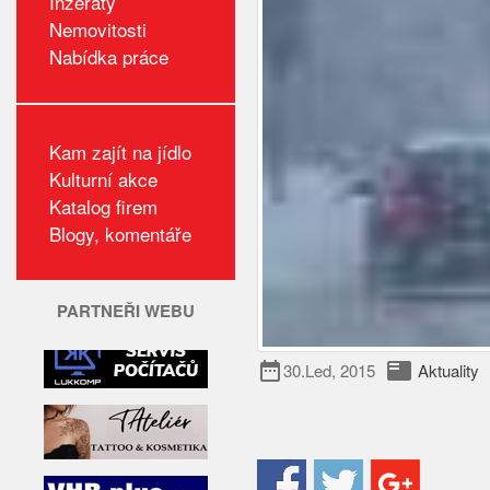
Inzeráty
Nemovitosti
Nabídka práce
Kam zajít na jídlo
Kulturní akce
Katalog firem
Blogy, komentáře
PARTNEŘI WEBU
date_range
featured_play_list
30.Led, 2015
Aktuality