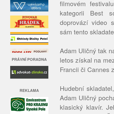
filmovém festival
kategorii Best 
doprovází video 
sám tento skladatel
Adam Uličný tak n
letos získal na me
PRÁVNÍ PORADNA
Francii či Cannes
Hudební skladatel,
REKLAMA
Adam Uličný pocház
klasický klavír. 