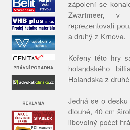
zápolení se konal
Zwartmeer, v 
reprezentovali po
a druhý z Krnova.
Kořeny této hry s
holandského bill
PRÁVNÍ PORADNA
Holandska z druhé p
Jedná se o desku 
REKLAMA
dlouhé, 40 cm širo
libovolný počet hr