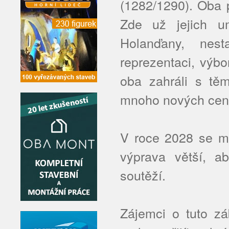
(1282/1290). Oba p
Zde už jejich u
Holanďany, nes
reprezentaci, výbo
oba zahráli s těm
mnoho nových cen
V roce 2028 se 
výprava větší, a
soutěží.
Zájemci o tuto zá