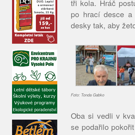
tři kola. Hráč pos
po hrací desce a 
desky tak, aby žet
Foto: Tonda Gabko
Oba si vedli v kva
se podařilo pokoři