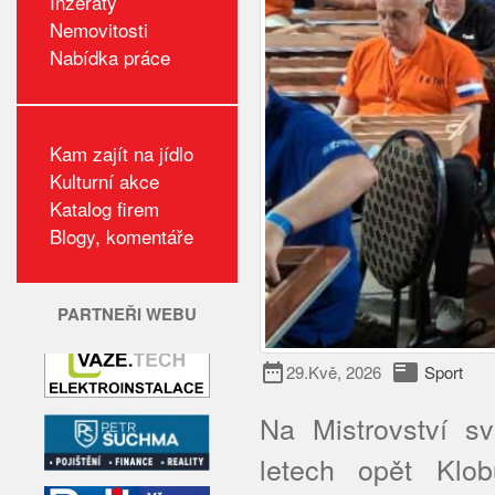
Inzeráty
Nemovitosti
Nabídka práce
Kam zajít na jídlo
Kulturní akce
Katalog firem
Blogy, komentáře
PARTNEŘI WEBU
date_range
featured_play_list
29.Kvě, 2026
Sport
Na Mistrovství sv
letech opět Klob