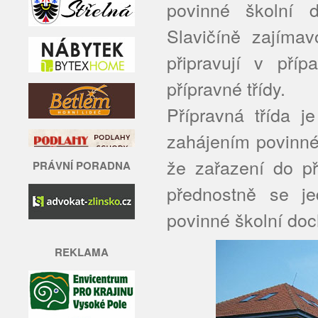
povinné školní d
Slavičíně zajíma
připravují v pří
přípravné třídy.
Přípravná třída j
zahájením povinné
že zařazení do př
PRÁVNÍ PORADNA
přednostně se je
povinné školní doc
REKLAMA